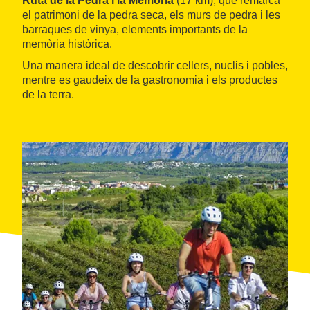
Ruta de la Pedra i la Memòria
(17 km), que remarca
el patrimoni de la pedra seca, els murs de pedra i les
barraques de vinya, elements importants de la
memòria històrica.
Una manera ideal de descobrir cellers, nuclis i pobles,
mentre es gaudeix de la gastronomia i els productes
de la terra.