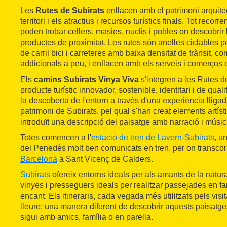
Les
Rutes de Subirats
enllacen amb el patrimoni arquitect
territori i els atractius i recursos turístics finals. Tot recorr
poden trobar cellers, masies, nuclis i pobles on descobrir 
productes de proximitat. Les rutes són anelles ciclables p
de carril bici i carreteres amb baixa densitat de trànsit, 
addicionals a peu, i enllacen amb els serveis i comerços 
Els
camins Subirats Vinya Viva
s'integren a les Rutes d
producte turístic innovador, sostenible, identitari i de quali
la descoberta de l'entorn a través d'una experiència lligada
patrimoni de Subirats, pel qual s'han creat elements artíst
introduït una descripció del paisatge amb narració i músic
Totes comencen a l'
estació de tren de Lavern-Subirats
, u
del Penedès molt ben comunicats en tren, per on transcorr
Barcelona
a Sant Vicenç de Calders.
Subirats
ofereix entorns ideals per als amants de la natu
vinyes i presseguers ideals per realitzar passejades en fa
encant. Els itineraris, cada vegada més utilitzats pels visi
lleure: una manera diferent de descobrir aquests paisatges
sigui amb amics, família o en parella.