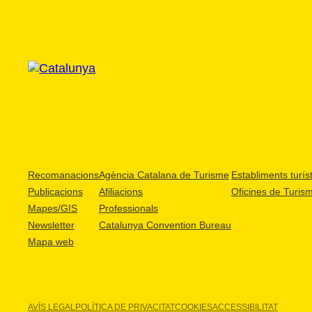
Recomanacions
Agència Catalana de Turisme
Establiments turíst
Publicacions
Afiliacions
Oficines de Turis
Mapes/GIS
Professionals
Newsletter
Catalunya Convention Bureau
Mapa web
AVÍS LEGAL
POLÍTICA DE PRIVACITAT
COOKIES
ACCESSIBILITAT