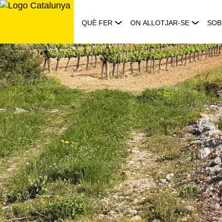
Saltar
al
QUÈ FER
ON ALLOTJAR-SE
SOB
contingut