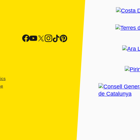
ics
me