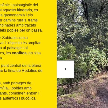
ònic i paisatgístic del
ent aquests itineraris, es
la gastronomia i els
er camins rurals, trams
combinades amb traçats
dels pobles per on passa.
e Subirats com a
tat. L'objectiu és ampliar
 al paisatge i al
ics, les
enofites
, on s'ha
a.
n punt central de la plana
e la línia de Rodalies de
ra, amb paratges de
mília, i pobles amb
tants, combinen entorn i
 autèntics i bucòlics,