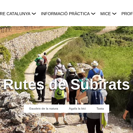
RE CATALUNYA
INFORMACIÓ PRÀCTICA
MICE
PROF
Rutes de Subirats
Gaudeix de la natura
Agafa la bici
Tasta