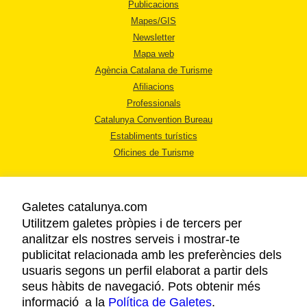
Publicacions
Mapes/GIS
Newsletter
Mapa web
Agència Catalana de Turisme
Afiliacions
Professionals
Catalunya Convention Bureau
Establiments turístics
Oficines de Turisme
Galetes catalunya.com
Utilitzem galetes pròpies i de tercers per
analitzar els nostres serveis i mostrar-te
AVÍS LEGAL
publicitat relacionada amb les preferències dels
POLÍTICA DE PRIVACITAT
usuaris segons un perfil elaborat a partir dels
COOKIES
seus hàbits de navegació. Pots obtenir més
informació a la
Política de Galetes
ACCESSIBILITAT
.