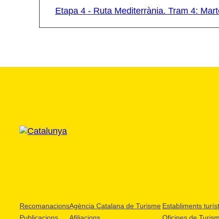
Etapa 4 - Ruta Mediterrània. Tram 4: Marto
Recomanacions
Agència Catalana de Turisme
Establiments turíst
Publicacions
Afiliacions
Oficines de Turis