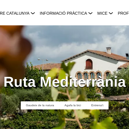
RE CATALUNYA
INFORMACIÓ PRÀCTICA
MICE
PROF
Ruta Mediterrània
Gaudeix de la natura
Agafa la bici
Entrena't