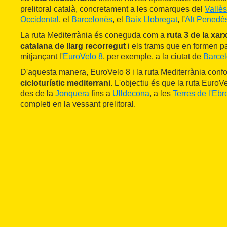
prelitoral català, concretament a les comarques del
Vallès
Occidental
, el
Barcelonès
, el
Baix Llobregat
, l'
Alt Penedè
La ruta Mediterrània és coneguda com a
ruta 3 de la xarx
catalana de llarg recorregut
i els trams que en formen p
mitjançant l'
EuroVelo 8
, per exemple, a la ciutat de
Barce
D'aquesta manera, EuroVelo 8 i la ruta Mediterrània conf
cicloturístic mediterrani
. L'objectiu és que la ruta EuroVe
des de la
Jonquera
fins a
Ulldecona
, a les
Terres de l'Ebr
completi en la vessant prelitoral.