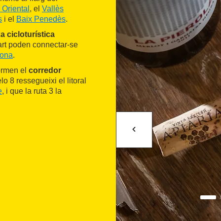
 Oriental
, el
Vallès
s
i el
Baix Penedès
.
a cicloturística
art poden connectar-se
lona
.
ormen el
corredor
lo 8 ressegueixi el litoral
e
, i que la ruta 3 la