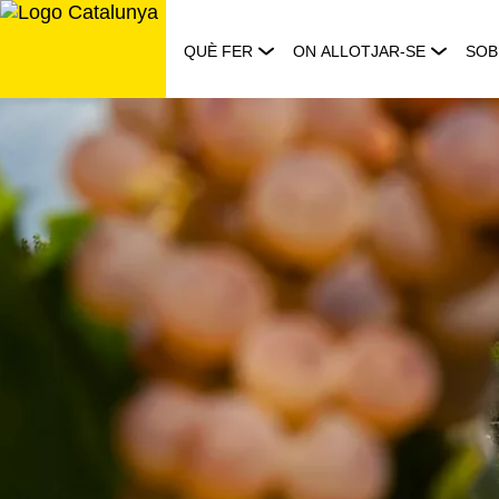
Saltar
al
QUÈ FER
ON ALLOTJAR-SE
SOB
contingut