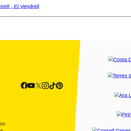
rell - El Vendrell
ics
me