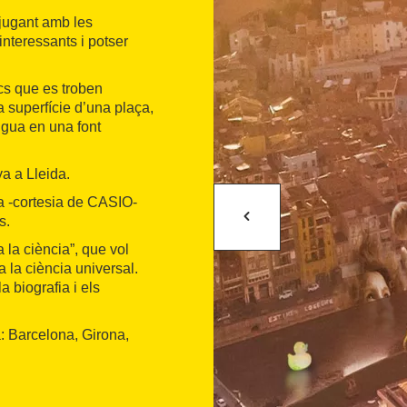
 jugant amb les
nteressants i potser
ics que es troben
a superfície d’una plaça,
igua en una font
ya a Lleida.
a -cortesia de CASIO-
s.
la ciència”, que vol
 la ciència universal.
 biografia i els
: Barcelona, Girona,
oficina de turisme de la