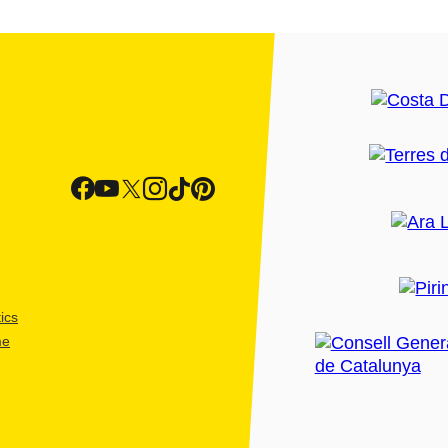
ics
me