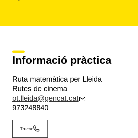
A la ruta matemàtica de Lleida, coneixereu racons emblemà
descobrireu qui és Eva Miranda.
Informació pràctica
Ruta matemàtica per Lleida
Rutes de cinema
ot.lleida@gencat.cat
973248840
Trucar