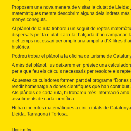
Proposem una nova manera de visitar la ciutat de Lleida:
matemàtiques mentre descobrim alguns dels indrets més i
menys coneguts.
Al plànol de la ruta trobareu un seguit de reptes matemàt
dispersats per la ciutat: calcular l’alçada d’un campanar, l
o el temps necessari per omplir una ampolla d’X litres d’a
històrica.
Podreu trobar el plànol a la oficina de turisme de Catalun
A més del plànol, us deixarem en préstec una calculador
per a que feu els càlculs necessaris per resoldre els repte
Aquestes calculadores formen part del programa “Dones a 
rendir homenatge a dones científiques que han contribuït a
Als plànols de cada ruta, hi trobareu més informació amb la
assoliments de cada científica.
Hi ha cinc rutes matemàtiques a cinc ciutats de Catalunya
Lleida, Tarragona i Tortosa.
Trobareu els plànols amb les rutes i les calculadores a la 
Generalitat de cadascuna de les ciutats.
Llegir més