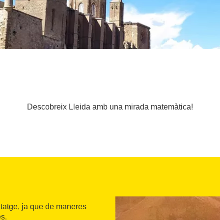
Descobreix Lleida amb una mirada matemàtica!
ntatge, ja que de maneres
es.