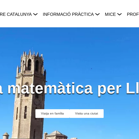
RE CATALUNYA
INFORMACIÓ PRÀCTICA
MICE
PROF
 matemàtica per L
Viatja en família
Visita una ciutat