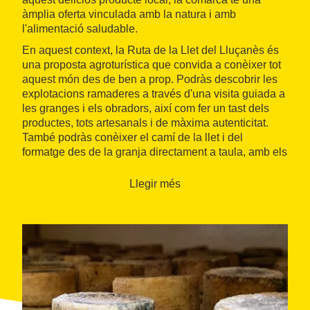
àmplia oferta vinculada amb la natura i amb
l'alimentació saludable.
En aquest context, la Ruta de la Llet del Lluçanès és
una proposta agroturística que convida a conèixer tot
aquest món des de ben a prop. Podràs descobrir les
explotacions ramaderes a través d'una visita guiada a
les granges i els obradors, així com fer un tast dels
productes, tots artesanals i de màxima autenticitat.
També podràs conèixer el camí de la llet i del
formatge des de la granja directament a taula, amb els
productors de quatre granges: El Soler de n'Hug,
Formatges Betara, Formatges de Lluçà i Mas Rogers.
Llegir més
I no només això, perquè la ruta també preveu passar
per allotjaments i restaurants que ofereixen plats
elaborats amb els productes d'aquestes mateixes
granges. Així, degustaràs el sabor del Lluçanès durant
tota la teva estada a la comarca.