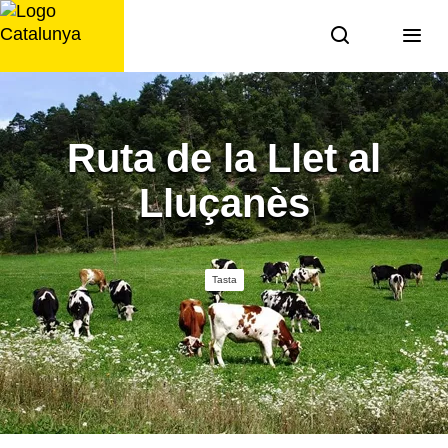
Saltar
al
contingut
Ruta de la Llet al
Lluçanès
Tasta