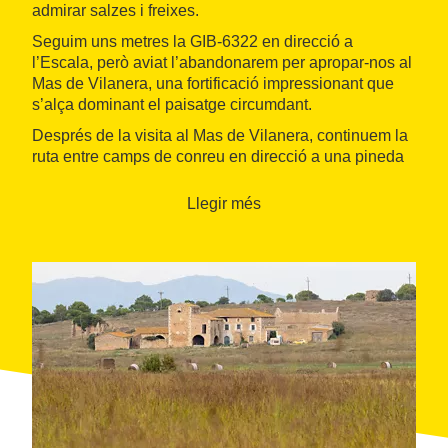
admirar salzes i freixes.
Seguim uns metres la GIB-6322 en direcció a
l’Escala, però aviat l’abandonarem per apropar-nos al
Mas de Vilanera, una fortificació impressionant que
s’alça dominant el paisatge circumdant.
Després de la visita al Mas de Vilanera, continuem la
ruta entre camps de conreu en direcció a una pineda
on destaca un magnífic exemplar de pi pinyer,
conegut com el Pi Gros.
Llegir més
Finalment, seguim el camí de Cal Guanter fins arribar
a Can Jepot i Can Reding, on conclou aquesta ruta
entretinguda i plena de descobertes per l’entorn de
l’Escala.