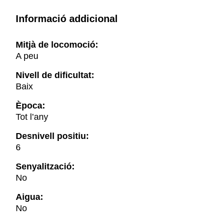
Informació addicional
Mitjà de locomoció:
A peu
Nivell de dificultat:
Baix
Època:
Tot l’any
Desnivell positiu:
6
Senyalització:
No
Aigua:
No