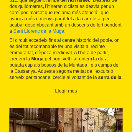
511, que segueix la riba del
riu Rissec
. Després de
dos quilòmetres, l'itinerari ciclista es desvia per un
camí poc marcat que reclama més atenció i que
avança més o menys paral·lel a la carretera, per
acabar desembocant amb un descens de fort pendent
a
Sant Llorenç de la Muga
.
El circuit accedeix fins al centre històric del poble, on
és del tot recomanable fer una visita al recinte
emmurallat, d'època medieval. A l'hora de partir,
creuem la
Muga
pel pont vell i afrontem la dura
pujada cap als boscos de la Muntada i els camps de
la Cassanya. Aquesta segona meitat de l'excursió
serveix per tancar el cercle al voltant de la
serra de la
Quella
, que ara gaudim pel seu vessant meridional.
Entre boscos de coníferes i camps de cirerers, entrem
Llegir més
a Terrades.