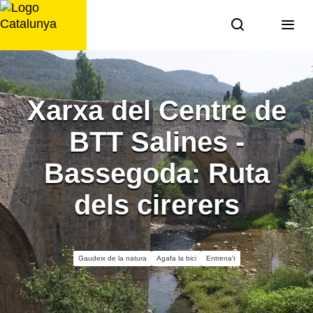
Saltar
al
contingut
Xarxa del Centre de
BTT Salines -
Bassegoda: Ruta
dels cirerers
Gaudeix de la natura
Agafa la bici
Entrena't