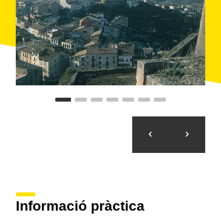
Rei
-, gran
torre romànica
documentada des del
segle XI; i el castell de
Montesquiu
-ubicat dintre del
parc
amb el mateix nom-, espai privilegiat envoltat de
jardins
documentat des del segle XIII.
Informació pràctica