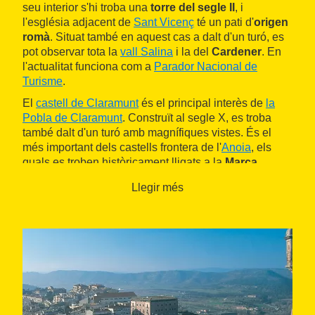
seu interior s'hi troba una
torre del segle II
, i
l'església adjacent de
Sant Vicenç
té un pati d'
origen
romà
. Situat també en aquest cas a dalt d'un turó, es
pot observar tota la
vall Salina
i la del
Cardener
. En
l'actualitat funciona com a
Parador Nacional de
Turisme
.
El
castell de Claramunt
és el principal interès de
la
Pobla de Claramunt
. Construït al segle X, es troba
també dalt d'un turó amb magnífiques vistes. És el
més important dels castells frontera de l'
Anoia
, els
quals es troben històricament lligats a la
Marca
Hispànica
. Aquesta edificació fou primer seu dels
Llegir més
cavallers de Claramunt i, ja al segle XIV, va passar a
mans dels senyors de Cardona. Es conserven alguns
murs i torres de la seva fesomia original, tot i que ha
estat destruït i reconstruït diverses vegades. L'última
de les restauracions es va portar a terme durant la
dècada dels noranta.
Les dues darreres edificacions de la Catalunya
Central són: la
torre de la Manresana
-als
Prats de