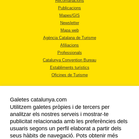
Recomanacions
Publicacions
Mapes/GIS
Newsletter
Mapa web
Agència Catalana de Turisme
Afiliacions
Professionals
Catalunya Convention Bureau
Establiments turístics
Oficines de Turisme
Galetes catalunya.com
Utilitzem galetes pròpies i de tercers per
analitzar els nostres serveis i mostrar-te
AVÍS LEGAL
publicitat relacionada amb les preferències dels
POLÍTICA DE PRIVACITAT
usuaris segons un perfil elaborat a partir dels
COOKIES
seus hàbits de navegació. Pots obtenir més