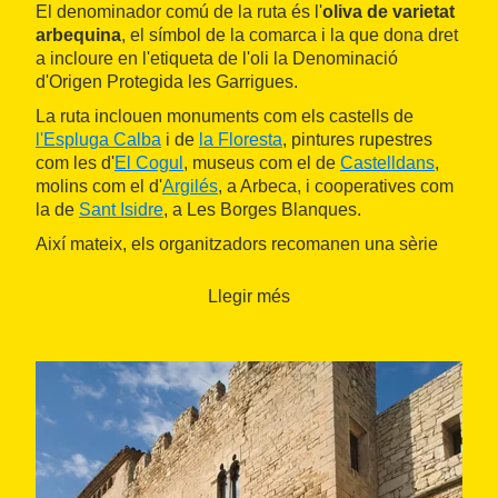
El denominador comú de la ruta és l'
oliva de varietat
arbequina
, el símbol de la comarca i la que dona dret
a incloure en l'etiqueta de l'oli la Denominació
d'Origen Protegida les Garrigues.
La ruta inclouen monuments com els castells de
l'Espluga Calba
i de
la Floresta
, pintures rupestres
com les d'
El Cogul
, museus com el de
Castelldans
,
molins com el d'
Argilés
, a Arbeca, i cooperatives com
la de
Sant Isidre
, a Les Borges Blanques.
Així mateix, els organitzadors recomanen una sèrie
d'allotjaments i restaurants en els quals es pot
degustar la gastronomia de la zona.
Llegir més