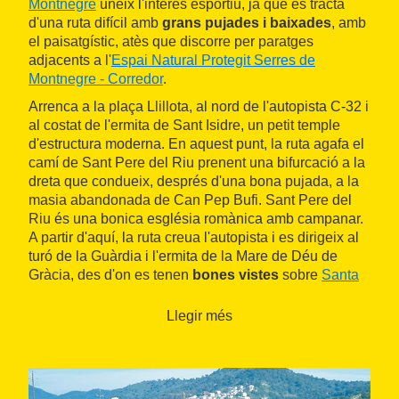
Montnegre
uneix l'interès esportiu, ja que es tracta
d'una ruta difícil amb
grans pujades i baixades
, amb
el paisatgístic, atès que discorre per paratges
adjacents a l'
Espai Natural Protegit Serres de
Montnegre - Corredor
.
Arrenca a la plaça Llillota, al nord de l'autopista C-32 i
al costat de l'ermita de Sant Isidre, un petit temple
d'estructura moderna. En aquest punt, la ruta agafa el
camí de Sant Pere del Riu prenent una bifurcació a la
dreta que condueix, després d'una bona pujada, a la
masia abandonada de Can Pep Bufi. Sant Pere del
Riu és una bonica església romànica amb campanar.
A partir d'aquí, la ruta creua l'autopista i es dirigeix al
turó de la Guàrdia i l'ermita de la Mare de Déu de
Gràcia, des d'on es tenen
bones vistes
sobre
Santa
Susanna
. Seguidament, el recorregut arriba al parc de
la font del Boter, passa per la masia-restaurant de Can
Llegir més
Rosich i torna a la plaça Llillota.