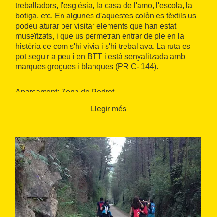
treballadors, l'església, la casa de l'amo, l'escola, la
botiga, etc. En algunes d'aquestes colònies tèxtils us
podeu aturar per visitar elements que han estat
museïtzats, i que us permetran entrar de ple en la
història de com s'hi vivia i s'hi treballava. La ruta es
pot seguir a peu i en BTT i està senyalitzada amb
marques grogues i blanques (PR C- 144).
Aparcament: Zona de Pedret
Punt de final: Balsareny
Llegir més