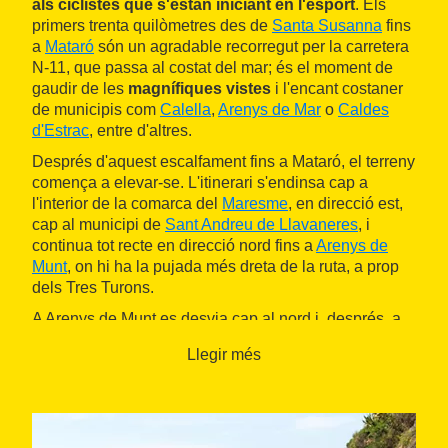
als ciclistes que s'estan iniciant en l'esport
. Els
primers trenta quilòmetres des de
Santa Susanna
fins
a
Mataró
són un agradable recorregut per la carretera
N-11, que passa al costat del mar; és el moment de
gaudir de les
magnífiques vistes
i l'encant costaner
de municipis com
Calella
,
Arenys de Mar
o
Caldes
d'Estrac
, entre d'altres.
Després d'aquest escalfament fins a Mataró, el terreny
comença a elevar-se. L'itinerari s'endinsa cap a
l'interior de la comarca del
Maresme
, en direcció est,
cap al municipi de
Sant Andreu de Llavaneres
, i
continua tot recte en direcció nord fins a
Arenys de
Munt
, on hi ha la pujada més dreta de la ruta, a prop
dels Tres Turons.
A Arenys de Munt es desvia cap al nord i, després, a
l'est, cap al municipi de
Sant Iscle de Vallalta
.
Llegir més
Continua la baixada fins a arribar a la
població del
Sot del Boter
, on cal girar cap al sud per agafar la
carretera que arriba a
Sant Pol de Mar
. Des d'aquí, es
torna a recórrer el camí costaner fins a Santa
Susanna.