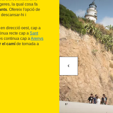
geres, la qual cosa fa
ants
. Ofereix l'opció de
 descansar-hi i
en direcció oest, cap a
ntinua recte cap a
Sant
rés continua cap a
Arenys
r el camí
de tornada a