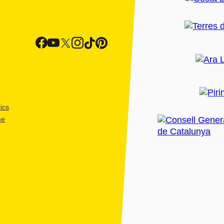
ics
me