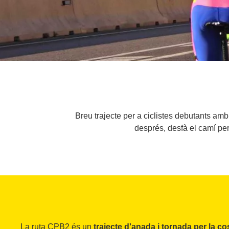
Breu trajecte per a ciclistes debutants amb
després, desfà el camí pe
La ruta CPB2 és un
trajecte d'anada i tornada per la c