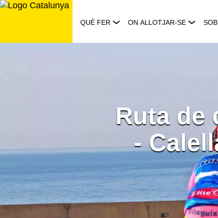
Saltar
al
QUÈ FER
ON ALLOTJAR-SE
SOB
contingut
Ruta de 
- Calel