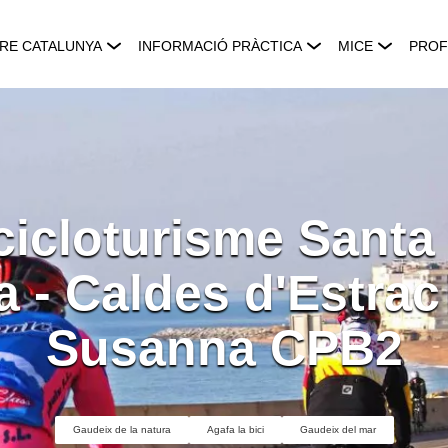
RE CATALUNYA
INFORMACIÓ PRÀCTICA
MICE
PROF
cicloturisme Sant
la - Caldes d'Estrac
Susanna CPB2
Gaudeix de la natura
Agafa la bici
Gaudeix del mar