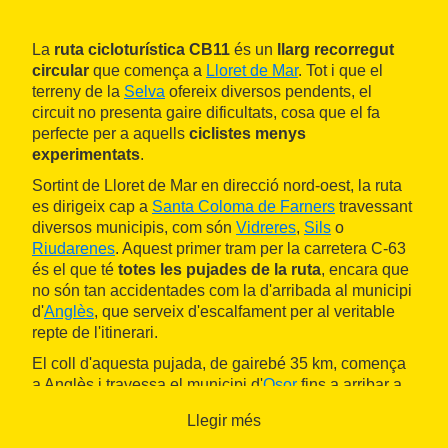
La
ruta cicloturística CB11
és un
llarg recorregut
circular
que comença a
Lloret de Mar
. Tot i que el
terreny de la
Selva
ofereix diversos pendents, el
circuit no presenta gaire dificultats, cosa que el fa
perfecte per a aquells
ciclistes menys
experimentats
.
Sortint de Lloret de Mar en direcció nord-oest, la ruta
es dirigeix cap a
Santa Coloma de Farners
travessant
diversos municipis, com són
Vidreres
,
Sils
o
Riudarenes
. Aquest primer tram per la carretera C-63
és el que té
totes les pujades de la ruta
, encara que
no són tan accidentades com la d'arribada al municipi
d'
Anglès
, que serveix d'escalfament per al veritable
repte de l'itinerari.
El coll d'aquesta pujada, de gairebé 35 km, comença
a Anglès i travessa el municipi d'
Osor
fins a arribar a
Sant Hilari Sacalm
. Malgrat la longitud, es tracta d'un
Llegir més
recorregut suau i de pendent constant. Un cop al cim,
comença el descens fins a Lloret. La baixada abraça