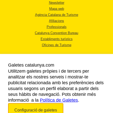
Newsletter
Mapa web
Agència Catalana de Turisme
Afiliacions
Professionals
Catalunya Convention Bureau
Establiments turístics
Oficines de Turisme
Galetes catalunya.com
Utilitzem galetes pròpies i de tercers per
analitzar els nostres serveis i mostrar-te
AVÍS LEGAL
publicitat relacionada amb les preferències dels
POLÍTICA DE PRIVACITAT
usuaris segons un perfil elaborat a partir dels
COOKIES
seus hàbits de navegació. Pots obtenir més
informació a la
Política de Galetes
ACCESSIBILITAT
.
Configuració de galetes