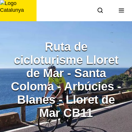
Saltar
al
contingut
Ruta de
cicloturisme Lloret
de Mar - Santa
Coloma - Arbúcies -
Blanes - Lloret de
Mar CB11