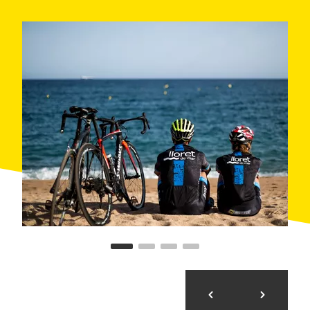
uns 35 km més i travessa diversos municipis com
Arbúcies
i
Hostalric
. En arribar a
Blanes
, només
queden uns
quinze quilòmetres de pedaleig pla al
costat del mar
fins a Lloret de Mar, tot gaudint de les
magnífiques vistes de la Costa Brava.