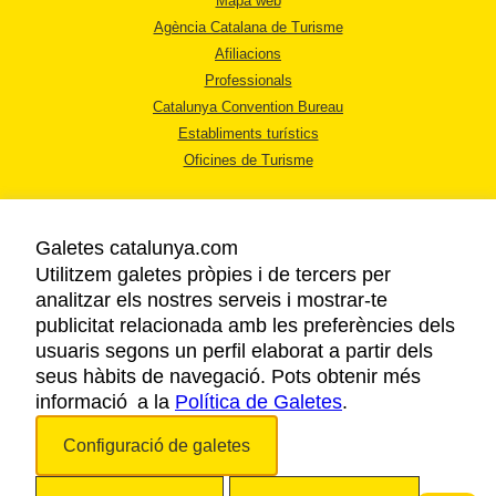
Mapa web
Agència Catalana de Turisme
Afiliacions
Professionals
Catalunya Convention Bureau
Establiments turístics
Oficines de Turisme
Galetes catalunya.com
Utilitzem galetes pròpies i de tercers per
analitzar els nostres serveis i mostrar-te
AVÍS LEGAL
publicitat relacionada amb les preferències dels
POLÍTICA DE PRIVACITAT
usuaris segons un perfil elaborat a partir dels
COOKIES
seus hàbits de navegació. Pots obtenir més
informació a la
Política de Galetes
ACCESSIBILITAT
.
Configuració de galetes
Copyright © 2026. Agència Catalana de Turisme. Tots els drets reservats.