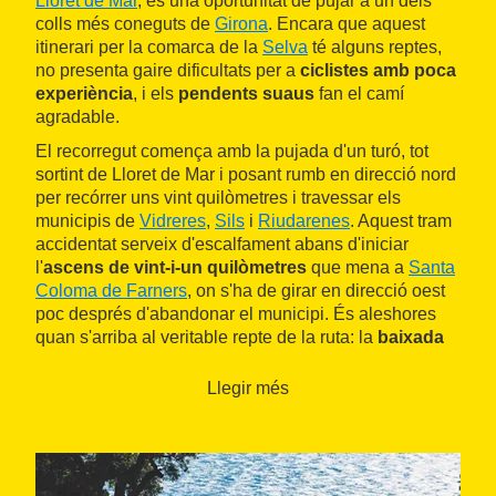
Lloret de Mar
, és una oportunitat de pujar a un dels
colls més coneguts de
Girona
. Encara que aquest
itinerari per la comarca de la
Selva
té alguns reptes,
no presenta gaire dificultats per a
ciclistes amb poca
experiència
, i els
pendents suaus
fan el camí
agradable.
El recorregut comença amb la pujada d'un turó, tot
sortint de Lloret de Mar i posant rumb en direcció nord
per recórrer uns vint quilòmetres i travessar els
municipis de
Vidreres
,
Sils
i
Riudarenes
. Aquest tram
accidentat serveix d'escalfament abans d'iniciar
l'
ascens de vint-i-un quilòmetres
que mena a
Santa
Coloma de Farners
, on s'ha de girar en direcció oest
poc després d'abandonar el municipi. És aleshores
quan s'arriba al veritable repte de la ruta: la
baixada
de quasi 35 km
que va des de
Sant Hilari Sacalm
fins
a
Anglès
, i que travessa el municipi d'
Osor
.
Llegir més
L'últim repte de la ruta és la
pujada a la localitat de
Sant Martí Sapresa
, la baixada de la qual porta de
nou al municipi de Santa Coloma de Farners per
reprendre el camí de tornada a Lloret de Mar.