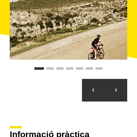
s. XVII, situada al cim d'un turó, pot ser un bon
incentiu per assolir l'objectiu.
El darrer port, el coll de la Teixeta, a prop dels
municipis de
Duesaigües
i
Riudecanyes
, és a la
serra de Pradell, amb una alçària màxima de 762
metres, i ofereix uns balcons magnífics al Camp de
Tarragona i vistes al Montsant, les muntanyes de
Prades i el mar. Després d'aquest regal per a la vista,
només resta iniciar el descens de tornada a
Cambrils
.
Informació pràctica