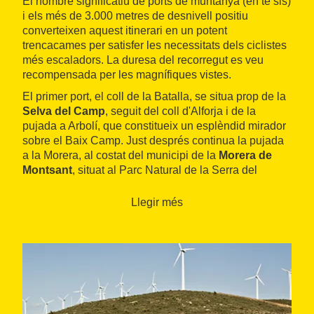
El nombre significatiu de ports de muntanya (en té sis)
i els més de 3.000 metres de desnivell positiu
converteixen aquest itinerari en un potent
trencacames per satisfer les necessitats dels ciclistes
més escaladors. La duresa del recorregut es veu
recompensada per les magnífiques vistes.
El primer port, el coll de la Batalla, se situa prop de la
Selva del Camp
, seguit del coll d'Alforja i de la
pujada a Arbolí, que constitueix un esplèndid mirador
sobre el Baix Camp. Just després continua la pujada
a la Morera, al costat del municipi de la
Morera de
Montsant
, situat al Parc Natural de la Serra del
Montsant, que ofereix unes vistes espectaculars de tot
el Priorat i arriba fins als Ports de Tortosa-Beseit.
Llegir més
La baixada és vertiginosa fins a
Escaladei
, on val la
pena visitar la cartoixa del s. XII, sota el cingle de la
serra Major de Montsant.
Una altra pujada cap al coll de Porrera, a
Porrera
,
posarà a prova les capacitats dels esportistes. Per
això, un passeig per l'ermita de sant Antoni Abat, del