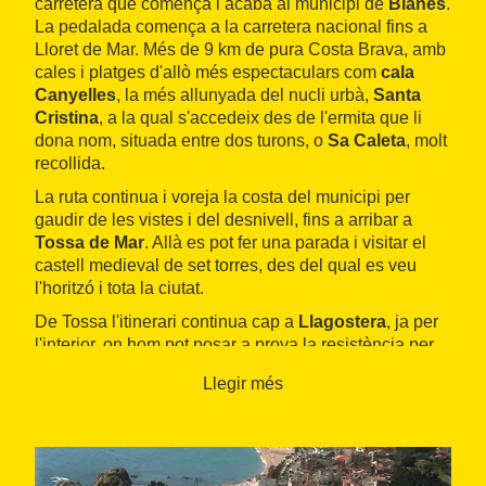
carretera que comença i acaba al municipi de
Blanes
.
La pedalada comença a la carretera nacional fins a
Lloret de Mar. Més de 9 km de pura Costa Brava, amb
cales i platges d'allò més espectaculars com
cala
Canyelles
, la més allunyada del nucli urbà,
Santa
Cristina
, a la qual s'accedeix des de l'ermita que li
dona nom, situada entre dos turons, o
Sa Caleta
, molt
recollida.
La ruta continua i voreja la costa del municipi per
gaudir de les vistes i del desnivell, fins a arribar a
Tossa de Mar
. Allà es pot fer una parada i visitar el
castell medieval de set torres, des del qual es veu
l'horitzó i tota la ciutat.
De Tossa l'itinerari continua cap a
Llagostera
, ja per
l'interior, on hom pot posar a prova la resistència per
una carretera ampla i en ascensió continuada que
Llegir més
finalitza al municipi del Gironès. Un cop allà, es puja
fins a l'ermita d'estil neoromànic de
Sant Grau
, un lloc
encantador envoltat de natura.
Quan s'inicia el descens, la ruta es troba de nou amb