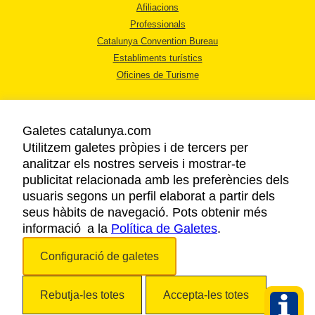
Afiliacions
Professionals
Catalunya Convention Bureau
Establiments turístics
Oficines de Turisme
Galetes catalunya.com
Utilitzem galetes pròpies i de tercers per
analitzar els nostres serveis i mostrar-te
AVÍS LEGAL
publicitat relacionada amb les preferències dels
POLÍTICA DE PRIVACITAT
usuaris segons un perfil elaborat a partir dels
COOKIES
seus hàbits de navegació. Pots obtenir més
informació a la
Política de Galetes
ACCESSIBILITAT
.
Configuració de galetes
Copyright © 2026. Agència Catalana de Turisme. Tots els drets reservats.
Rebutja-les totes
Accepta-les totes