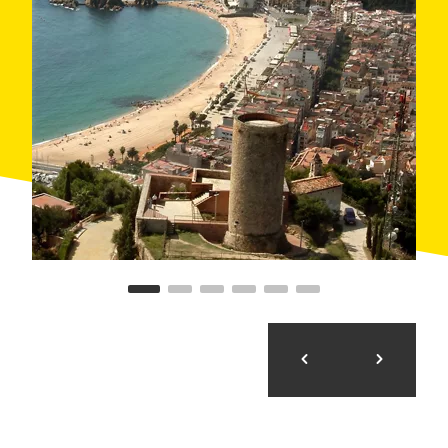
la carretera de la costa que porta a Tossa de Mar.
Aquest recorregut és molt agradable, perquè ofereix
vistes panoràmiques.
https://www.outdooractive.com/en/route/road-
cycling/spain/blanes-tossa-llagostera-
blanes/101670262/