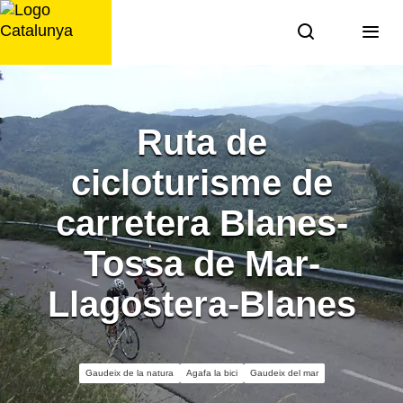
Saltar
al
contingut
Ruta de
cicloturisme de
carretera Blanes-
Tossa de Mar-
Llagostera-Blanes
Gaudeix de la natura
Agafa la bici
Gaudeix del mar