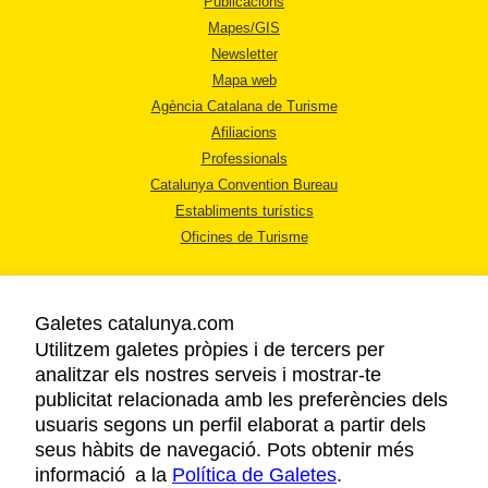
Publicacions
Mapes/GIS
Newsletter
Mapa web
Agència Catalana de Turisme
Afiliacions
Professionals
Catalunya Convention Bureau
Establiments turístics
Oficines de Turisme
Galetes catalunya.com
Utilitzem galetes pròpies i de tercers per
analitzar els nostres serveis i mostrar-te
AVÍS LEGAL
publicitat relacionada amb les preferències dels
POLÍTICA DE PRIVACITAT
usuaris segons un perfil elaborat a partir dels
COOKIES
seus hàbits de navegació. Pots obtenir més
informació a la
Política de Galetes
ACCESSIBILITAT
.