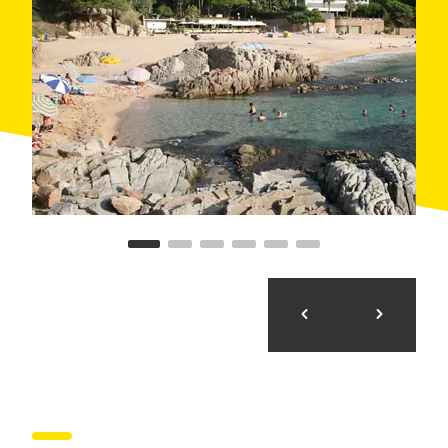
arribar a
Taradell
, a la
Plana de Vic
, i gaudir, també,
de les vistes del Castell de Can Boix, a 803 m
d'altitud. Des de Taradell s'inicia la tornada a Blanes,
fent la ruta a la inversa.
https://www.outdooractive.com/en/route/road-
cycling/spain/blanes-taradell-blanes/101673674/