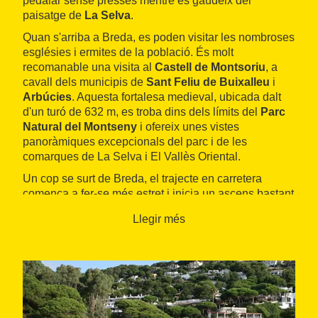
pedalar sense presses mentre es gaudeix del
paisatge de
La Selva
.
Quan s'arriba a Breda, es poden visitar les nombroses
esglésies i ermites de la població. És molt
recomanable una visita al
Castell de Montsoriu
, a
cavall dels municipis de
Sant Feliu de Buixalleu
i
Arbúcies
. Aquesta fortalesa medieval, ubicada dalt
d'un turó de 632 m, es troba dins dels límits del
Parc
Natural del Montseny
i ofereix unes vistes
panoràmiques excepcionals del parc i de les
comarques de La Selva i El Vallès Oriental.
Un cop se surt de Breda, el trajecte en carretera
comença a fer-se més estret i inicia un ascens bastant
pronunciat fins a arribar a
Viladrau
. Aquesta població,
Llegir més
coneguda per la quantitat de rius i rierols que la
travessen, és el lloc ideal per aturar-se i refrescar-se
en alguna de les nombroses fonts que té: la de
Païtides, la de l'Or, la dels Capellans, etc. Són d'aigua
de mineralització dèbil.
Un cop feta la parada, es pot continuar la ruta fins a