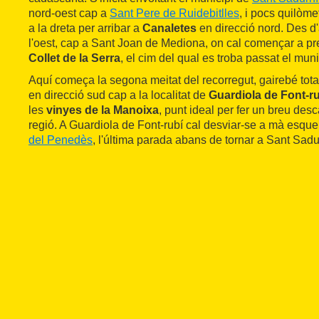
nord-oest cap a
Sant Pere de Ruidebitlles
, i pocs quilòme
a la dreta per arribar a
Canaletes
en direcció nord. Des d
l'oest, cap a Sant Joan de Mediona, on cal començar a p
Collet de la Serra
, el cim del qual es troba passat el muni
Aquí começa la segona meitat del recorregut, gairebé tot
en direcció sud cap a la localitat de
Guardiola de Font-r
les
vinyes de la Manoixa
, punt ideal per fer un breu desc
regió. A Guardiola de Font-rubí cal desviar-se a mà esque
del Penedès
, l'última parada abans de tornar a Sant Sadu