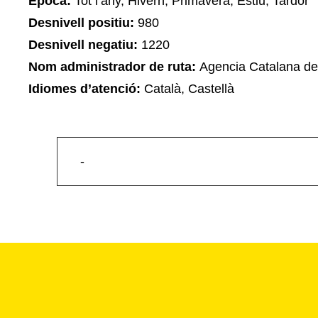
Època:
Tot l’any, Hivern, Primavera, Estiu, Tardor
Desnivell positiu:
980
Desnivell negatiu:
1220
Nom administrador de ruta:
Agencia Catalana de
Idiomes d’atenció:
Català, Castellà
-