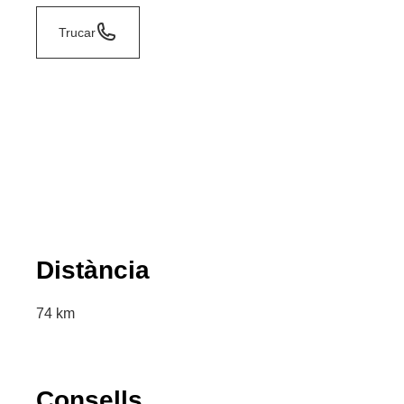
Trucar
Distància
74 km
Consells