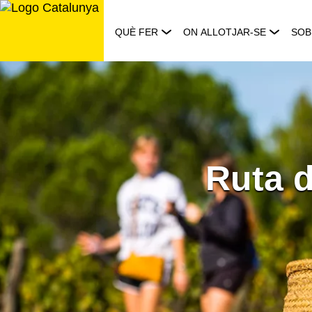
Saltar
al
QUÈ FER
ON ALLOTJAR-SE
SOB
contingut
Ruta d