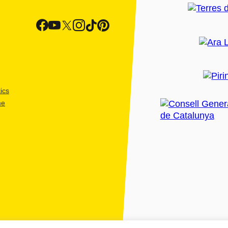
ics
me