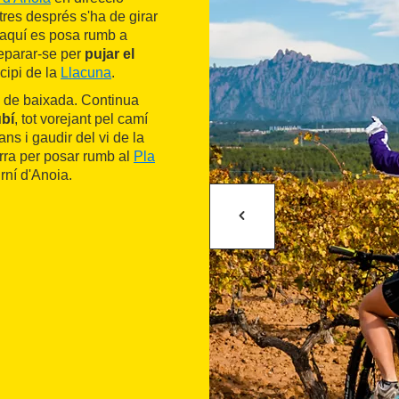
tres després s'ha de girar
'aquí es posa rumb a
reparar-se per
pujar el
cipi de la
Llacuna
.
a de baixada. Continua
ubí
, tot vorejant pel camí
ans i gaudir del vi de la
rra per posar rumb al
Pla
rní d'Anoia.