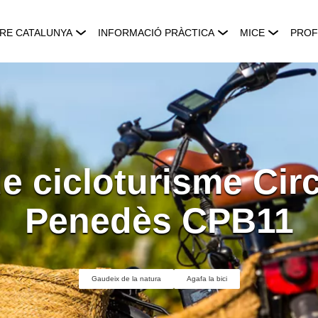
RE CATALUNYA
INFORMACIÓ PRÀCTICA
MICE
PROF
e cicloturisme Circ
Penedès CPB11
Gaudeix de la natura
Agafa la bici