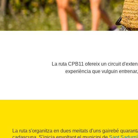
La ruta CPB11 ofereix un circuit d'extens
experiència que vulguin entrenar, 
La ruta s'organitza en dues meitats d'uns gairebé quarant
cadascuna. S'inicia envoltant el municipi de
Sant Sadurní