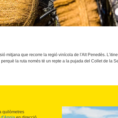
ió mitjana que recorre la regió vinícola de l'Alt Penedès. L'itin
perquè la ruta només té un repte a la pujada del Collet de la Ser
a quilòmetres
 d'Anoia
en direcció