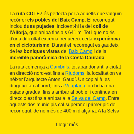
La
ruta CDTE7
és perfecta per a aquells que vulguin
recórrer
els pobles del Baix Camp
. El recorregut
inclou
dues pujades
, incloent-hi la del
coll de
l'Alforja
, que arriba fins als 641 m. Tot i que no és
d'una dificultat extrema, requereix certa
experiència
en el cicloturisme
. Durant el recorregut es gaudeix
de les
boniques vistes
del
Baix Camp
i de la
increïble panoràmica de la Costa Daurada
.
La ruta comença a
Cambrils
, tot abandonant la ciutat
en direcció nord-est fins a
Riudoms
, la localitat on va
néixer l'arquitecte Antoni Gaudí. Un cop allà, es
dirigeix cap al nord, fins a
Vilaplana
, on hi ha una
pujada gradual fins a arribar al poble, i continua en
direcció est fins a arribar a la
Selva del Camp
. Entre
aquests dos municipis cal superar el primer pic del
recorregut, de no més de 400 m d'alçària. A la Selva
del Camp comença la llarga ascensió fins al punt més
alt de la ruta. Aquest pic s'assoleix poc després
Llegir més
d'abandonar el pintoresc poble de l'
Albiol
i de