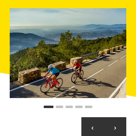
continuar pujant per la
serra de Mussara
fins a l'antic
campament militar de
Los Castillejos
.
Després d'assolir el cim més alt de la ruta, el del
coll
de l'Alforja
, comença la tornada al punt de partida. El
recorregut que se segueix per tornar a Cambrils és
diferent del d'anada: es baixa la muntanya en direcció
sud-oest fins a arribar a
Alforja
i, des d'allà, es
continua cap al sud fins a arribar a la costa de
Cambrils.