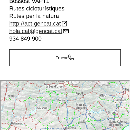
Bossòst VAPT1
Rutes cicloturístiques
Rutes per la natura
http://act.gencat.cat
hola.cat@gencat.cat
934 849 900
Trucar