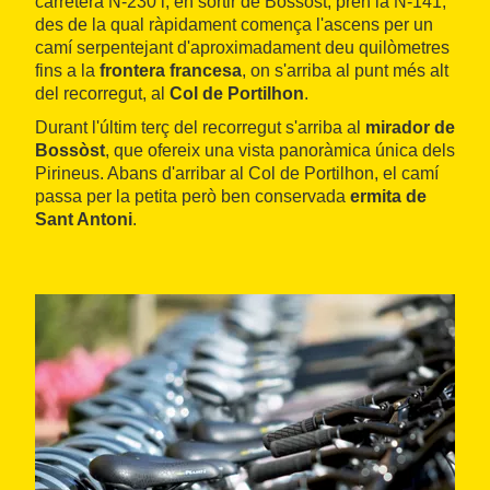
carretera N-230 i, en sortir de Bossòst, pren la N-141,
des de la qual ràpidament comença l'ascens per un
camí serpentejant d'aproximadament deu quilòmetres
fins a la
frontera francesa
, on s'arriba al punt més alt
del recorregut, al
Col de Portilhon
.
Durant l'últim terç del recorregut s'arriba al
mirador de
Bossòst
, que ofereix una vista panoràmica única dels
Pirineus. Abans d'arribar al Col de Portilhon, el camí
passa per la petita però ben conservada
ermita de
Sant Antoni
.