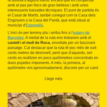
la duresa d'alguns trams, encara que es compensa
amb el pas per llocs de gran bellesa i amb unes
interessants baixades tècniques. El punt de partida és
el Casal de Martís, també conegut com la Casa dels
Enginyers o la Casa del Pantà, que està situat al
municipi d'
Esponellà
.
L'inici és per terreny pla i arriba fins a l'
estany de
Banyoles
. A meitat de la ruta ens trobarem amb el
castell i el molí de Roca
, envoltats per un fascinant
paisatge. Cal destacar que la ruta té poc més de vuit-
cents metres de desnivell, però que d'aquests, set-
cents es realitzen en pocs quilòmetres concentrats en
dues pujades imponents. A més, la primera, al
quilòmetre vint aproximadament, discorre per un camí
amb moltes pedres que dificulten encara més
l'ascensió.
Llegir més