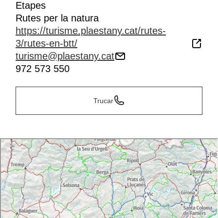
Etapes
Rutes per la natura
https://turisme.plaestany.cat/rutes-
3/rutes-en-btt/
turisme@plaestany.cat
972 573 550
Trucar