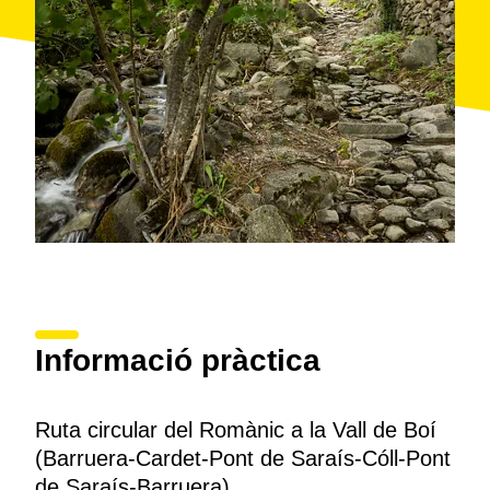
darrer tram de camí fins al nucli de Cóll (1.170 m).
Un cop a Cóll, desfarem el camí fins al Pont de Saraís
i tornarem cap a Barruera pel camí de l’Aigua, seguint
el curs del riu Noguera de Tor, un dels punts més
pintorescs de la ruta. Aquesta ruta ens ofereix una
combinació perfecta de natura, arquitectura i història
local, amb una vista espectacular de la muntanya i el
riu que acompanya tot el trajecte.
Informació pràctica
Ruta circular del Romànic a la Vall de Boí
(Barruera-Cardet-Pont de Saraís-Cóll-Pont
de Saraís-Barruera)