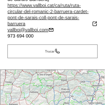
https://www.vallboi.cat/ca/ruta/ruta-
circular-del-romanic-2-barruera-cardet-
pont-de-sarais-coll-pont-de-sarais-
barruera
vallboi@vallboi.com
973 694 000
Trucar