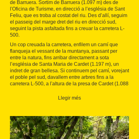
de Barruera. Sortim de Barruera (1.097 m) des de
l'Oficina de Turisme, en direcció a l’església de Sant
Feliu, que es troba al costat del riu. Des d’allí, seguim
el passeig del marge dret del riu en direcció sud,
seguint la pista asfaltada fins a creuar la carretera L-
500.
Un cop creuada la carretera, enfilem un camí que
flanqueja el vessant de la muntanya, passant per
entre la natura, fins arribar directament a sota
l’església de Santa Maria de Cardet (1.197 m), un
indret de gran bellesa. Si continuem pel camí, vorejant
el poble pel sud, davallem entre arbres fins a la
carretera L-500, a l'altura de la presa de Cardet (1.088
m), des d’on seguim cap al Pont de Saraís, un pont
penjat sobre el riu Noguera de Tor.
Llegir més
Després de creuar el pont, seguim paral·lels al riu fins
a Ca d'Arnalló, i des d’allí tornem a creuar la carretera
L-500 per enfilar el camí que flanqueja el vessant de
la muntanya. El camí ens porta primer en direcció
nord i després gira cap al sud, fins arribar a l’església
de l'Assumpció. Voregem l’església i continuem pel