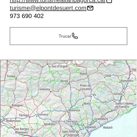
http://www.turismealtaribagorca.cat
turisme@elpontdesuert.com
973 690 402
Trucar