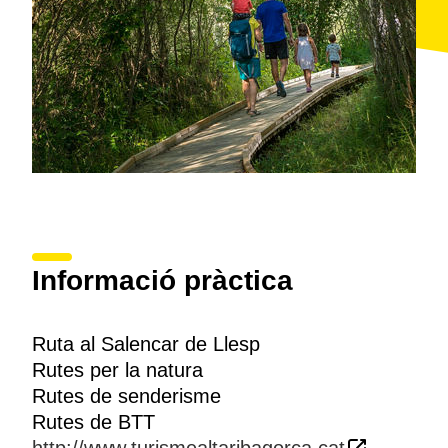
i de la fauna en general
. En aquest territori hi
conviuen espècies pròpies dels hàbitats de ribera,
com ara ànecs, polles d'aigua o bernats pescaires.
També hi són freqüents les serps d'aigua, diferents
tipus d'amfibis i, fins i tot, alguna llúdriga.
Informació pràctica
Ruta al Salencar de Llesp
Rutes per la natura
Rutes de senderisme
Rutes de BTT