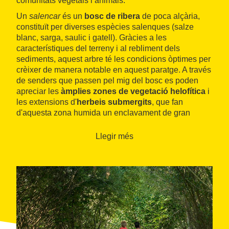
comunitats vegetals i animals.
Un
salencar
és un
bosc de ribera
de poca alçària,
constituït per diverses espècies salenques (salze
blanc, sarga, saulic i gatell). Gràcies a les
característiques del terreny i al rebliment dels
sediments, aquest arbre té les condicions òptimes per
crèixer de manera notable en aquest paratge. A través
de senders que passen pel mig del bosc es poden
apreciar les
àmplies zones de vegetació helofítica
i
les extensions d'
herbeis submergits
, que fan
d'aquesta zona humida un enclavament de gran
interès natural.
Llegir més
Durant el recorregut, hi ha
miradors instal·lats i
passarel·les elevades
, des d'on es pot gaudir
d'aquest indret. A més a més, gran part dels
equipaments d'ús públic d'aquest espai estan
adaptats
per a persones amb mobilitat reduïda.
El Salencar de Llesp és una zona de pas per als
ocells migratoris, la qual cosa fa que sigui un indret
molt preuat pels amants de l'
observació ornitològica