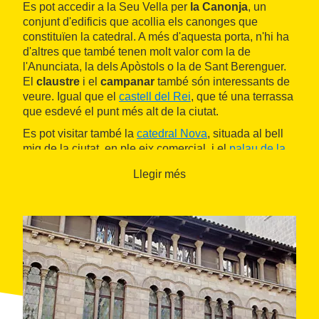
Es pot accedir a la Seu Vella per
la Canonja
, un
conjunt d'edificis que acollia els canonges que
constituïen la catedral. A més d'aquesta porta, n'hi ha
d'altres que també tenen molt valor com la de
l'Anunciata, la dels Apòstols o la de Sant Berenguer.
El
claustre
i el
campanar
també són interessants de
veure. Igual que el
castell del Rei
, que té una terrassa
que esdevé el punt més alt de la ciutat.
Es pot visitar també la
catedral Nova
, situada al bell
mig de la ciutat, en ple eix comercial, i el
palau de la
Paeria
, que allotja la
Casa de la Vila
des del 1383.
Llegir més
Lleida té una gran quantitat de llocs interessants per
visitar i de carrers per perdre's, on trobar molts indicis
del que va succeir durant la guerra i els anys
posteriors.