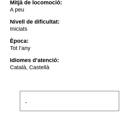
Mitjà de locomoció:
A peu
Nivell de dificultat:
Iniciats
Època:
Tot l’any
Idiomes d’atenció:
Català, Castellà
-