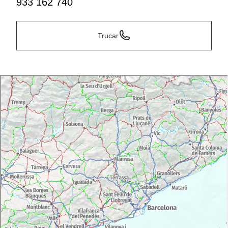
933 162 740
Trucar