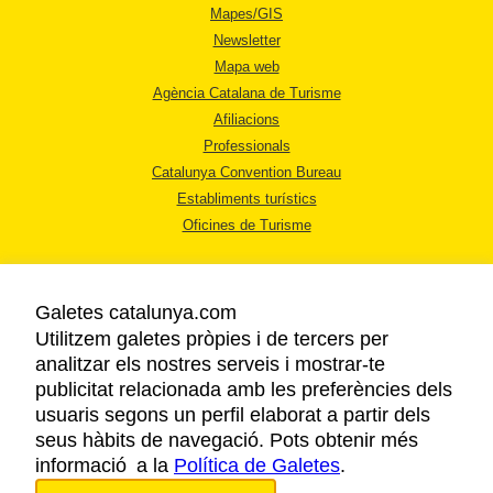
Mapes/GIS
Newsletter
Mapa web
Agència Catalana de Turisme
Afiliacions
Professionals
Catalunya Convention Bureau
Establiments turístics
Oficines de Turisme
Galetes catalunya.com
Utilitzem galetes pròpies i de tercers per
analitzar els nostres serveis i mostrar-te
AVÍS LEGAL
publicitat relacionada amb les preferències dels
POLÍTICA DE PRIVACITAT
usuaris segons un perfil elaborat a partir dels
COOKIES
seus hàbits de navegació. Pots obtenir més
informació a la
Política de Galetes
ACCESSIBILITAT
.