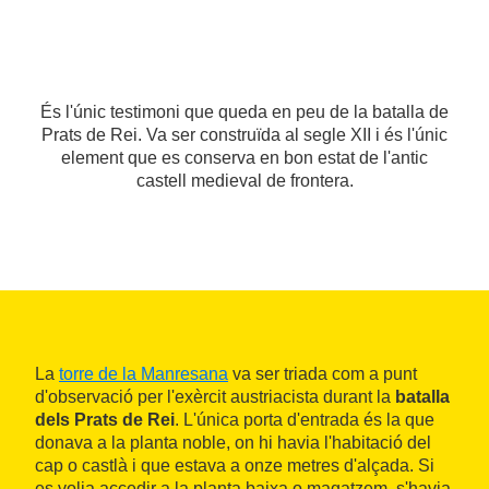
És l'únic testimoni que queda en peu de la batalla de
Prats de Rei. Va ser construïda al segle XII i és l'únic
element que es conserva en bon estat de l'antic
castell medieval de frontera.
La
torre de la Manresana
va ser triada com a punt
d'observació per l'exèrcit austriacista durant la
batalla
dels Prats de Rei
. L'única porta d'entrada és la que
donava a la planta noble, on hi havia l'habitació del
cap o castlà i que estava a onze metres d'alçada. Si
es volia accedir a la planta baixa o magatzem, s'havia