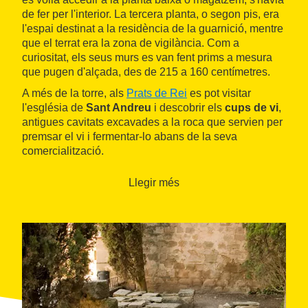
de fer per l'interior. La tercera planta, o segon pis, era
l'espai destinat a la residència de la guarnició, mentre
que el terrat era la zona de vigilància. Com a
curiositat, els seus murs es van fent prims a mesura
que pugen d'alçada, des de 215 a 160 centímetres.
A més de la torre, als
Prats de Rei
es pot visitar
l'església de
Sant Andreu
i descobrir els
cups de vi
,
antigues cavitats excavades a la roca que servien per
premsar el vi i fermentar-lo abans de la seva
comercialització.
Llegir més