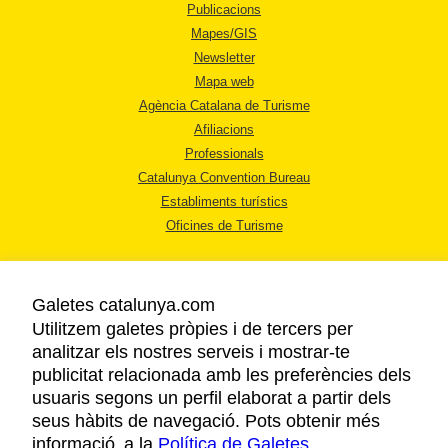
Publicacions
Mapes/GIS
Newsletter
Mapa web
Agència Catalana de Turisme
Afiliacions
Professionals
Catalunya Convention Bureau
Establiments turístics
Oficines de Turisme
Galetes catalunya.com
Utilitzem galetes pròpies i de tercers per
analitzar els nostres serveis i mostrar-te
AVÍS LEGAL
publicitat relacionada amb les preferències dels
POLÍTICA DE PRIVACITAT
usuaris segons un perfil elaborat a partir dels
COOKIES
seus hàbits de navegació. Pots obtenir més
informació a la
Política de Galetes
ACCESSIBILITAT
.