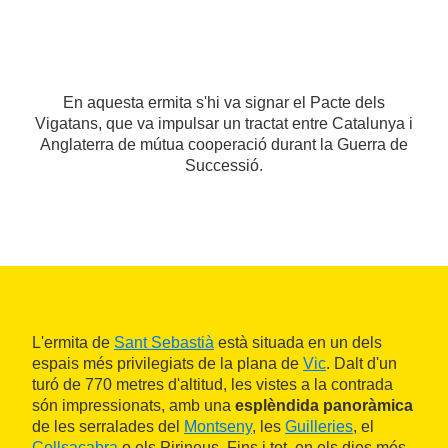
En aquesta ermita s'hi va signar el Pacte dels
Vigatans, que va impulsar un tractat entre Catalunya i
Anglaterra de mútua cooperació durant la Guerra de
Successió.
L'ermita de
Sant Sebastià
està situada en un dels
espais més privilegiats de la plana de
Vic
. Dalt d'un
turó de 770 metres d'altitud, les vistes a la contrada
són impressionats, amb una
esplèndida panoràmica
de les serralades del
Montseny
, les
Guilleries
, el
Collsacabra
o els Pirineus. Fins i tot, en els dies més