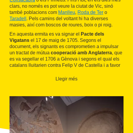
clars, no només es pot veure la ciutat de Vic, sinó
també poblacions com
Manlleu
,
Roda de Ter
o
Taradell
. Pels camins del voltant hi ha diverses
masies, així com boscos de roures, boix o pi roig.
En aquesta ermita es va signar el
Pacte dels
Vigatans
el 17 de maig de 1705. Segons el
document, els signants es comprometien a impulsar
un tractat de mútua
cooperació amb Anglaterra
, que
es va segellar el 1706 a Gènova i segons el qual els
catalans lluitarien contra Felip V de Castella i a favor
de l'arxiduc Carles. A canvi, Anglaterra respectaria les
constitucions catalanes.
Llegir més
A més de l'ermita, Vic presumeix de molts altres llocs
d'interès per visitar, com la
catedral de Sant Pere
, el
Museu Episcopal
o passejar pel
centre històric
.