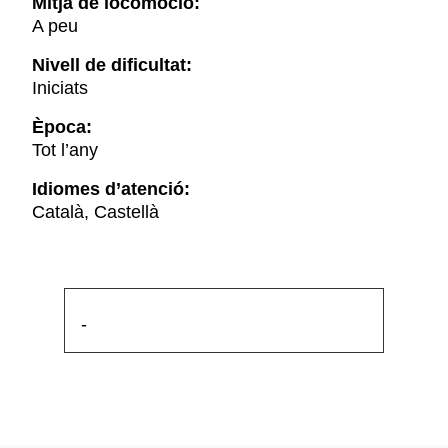
Mitjà de locomoció:
A peu
Nivell de dificultat:
Iniciats
Època:
Tot l’any
Idiomes d’atenció:
Català, Castellà
-