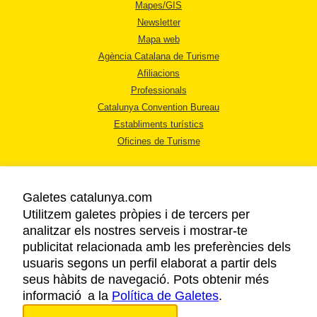
Mapes/GIS
Newsletter
Mapa web
Agència Catalana de Turisme
Afiliacions
Professionals
Catalunya Convention Bureau
Establiments turístics
Oficines de Turisme
Galetes catalunya.com
Utilitzem galetes pròpies i de tercers per
analitzar els nostres serveis i mostrar-te
AVÍS LEGAL
publicitat relacionada amb les preferències dels
POLÍTICA DE PRIVACITAT
usuaris segons un perfil elaborat a partir dels
COOKIES
seus hàbits de navegació. Pots obtenir més
informació a la
Política de Galetes
ACCESSIBILITAT
.