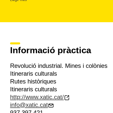
conèixer a fons la revolució Industrial de Catalunya.
Informació pràctica
Revolució industrial. Mines i colònies
Itineraris culturals
Rutes històriques
Itineraris culturals
http://www.xatic.cat/
info@xatic.cat
937 397 421