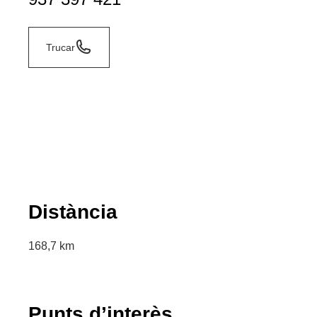
Trucar
Distància
168,7 km
Punts d’interès