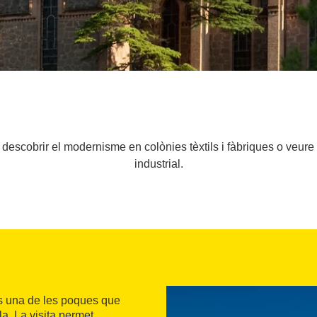
descobrir el modernisme en colònies tèxtils i fàbriques o veure
industrial.
és una de les poques que
la. La visita permet