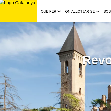
Saltar
al
QUÈ FER
ON ALLOTJAR-SE
SOB
contingut
Revo