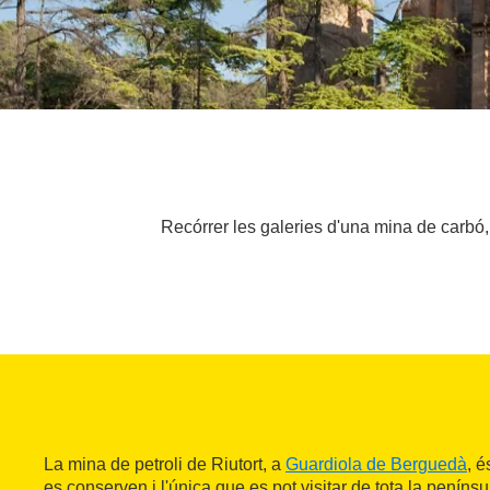
Recórrer les galeries d'una mina de carbó, 
La mina de petroli de Riutort, a
Guardiola de Berguedà
, 
es conserven i l'única que es pot visitar de tota la penínsu