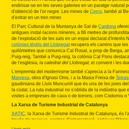
endinsar-se en les seves galeries en un paratge natural p
d'obtenció de l'or negre. Les mines de
Cercs
, també al Be
d'entrar en un tren miner.
El Parc Cultural de la Muntanya de Sal de
Cardona
oferei
antigues instal·lacions mineres, a 86 metres de profunditat
de l'explotació de les sals en un espai declarat d'Interès N
colònies tèxtils del Llobregat
recupera els camins que les 
quilòmetres que comunica Cal Rosal, a prop de Berga, am
Puig-reig. També a Puig-reig, la colònia Cal Pons destac
de l'església,
la catedral del Llobregat
, el convent i les d
L'empremta del modernisme també s'aprecia a la Farinera
Manresa
, obra d'Ignasi Oms, i a la Masia Freixa de
Terras
gaudiniana de Lluís Muncunill que és una de les joies de
la ciutat. La ruta industrial no s'oblida de la indústria qu
visites a empreses de cava o de torrons, com Codorniu o 
La Xarxa de Turisme Industrial de Catalunya
XATIC
, la Xarxa de Turisme Industrial de Catalunya, és l
través de museus, centres d'interpretació, antigues fàbriq
i-cinc localitats que tenen en comú un important i variat ll
Llegir més