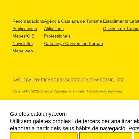
Recomanacions
Agència Catalana de Turisme
Establiments turíst
Publicacions
Afiliacions
Oficines de Turis
Mapes/GIS
Professionals
Newsletter
Catalunya Convention Bureau
Mapa web
AVÍS LEGAL
POLÍTICA DE PRIVACITAT
COOKIES
ACCESSIBILITAT
Copyright © 2026. Agència Catalana de Turisme. Tots els drets reservats.
Galetes catalunya.com
Utilitzem galetes pròpies i de tercers per analitzar e
ELS NOSTRES PARTNERS
elaborat a partir dels seus hàbits de navegació. Pot