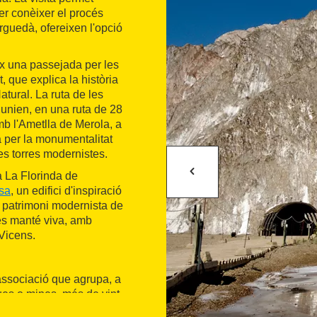
er conèixer el procés
rguedà, ofereixen l'opció
x una passejada per les
, que explica la història
atural. La ruta de les
unien, en una ruta de 28
b l'Ametlla de Merola, a
a per la monumentalitat
ues torres modernistes.
 La Florinda de
sa
, un edifici d'inspiració
l patrimoni modernista de
e es manté viva, amb
Vicens.
'associació que agrupa, a
ues o mines, més de vint-
egat industrial que permet