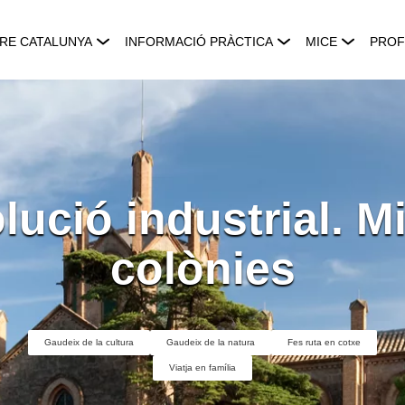
RE CATALUNYA
INFORMACIÓ PRÀCTICA
MICE
PROF
lució industrial. Mi
colònies
Gaudeix de la cultura
Gaudeix de la natura
Fes ruta en cotxe
Viatja en família