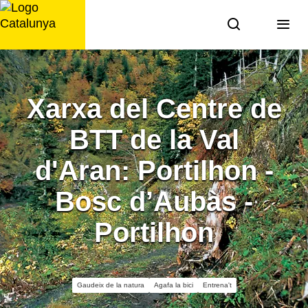
Saltar
al
contingut
Xarxa del Centre de
BTT de la Val
d'Aran: Portilhon -
Bosc d’Aubàs -
Portilhon
Gaudeix de la natura
Agafa la bici
Entrena't