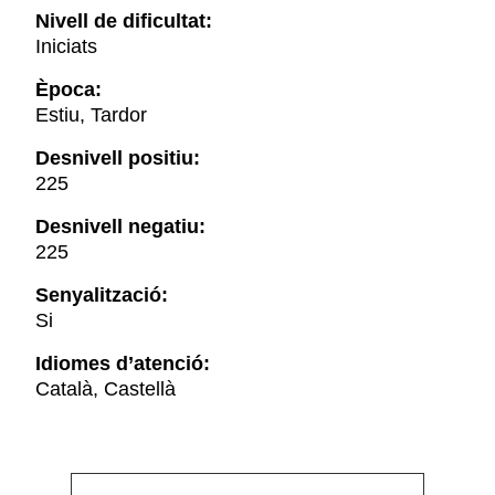
Nivell de dificultat:
Iniciats
Època:
Estiu, Tardor
Desnivell positiu:
225
Desnivell negatiu:
225
Senyalització:
Si
Idiomes d’atenció:
Català, Castellà