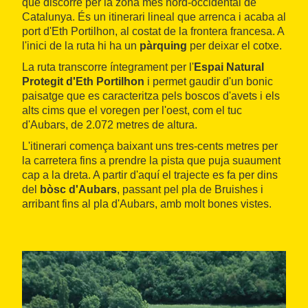
que discorre per la zona més nord-occidental de
Catalunya. És un itinerari lineal que arrenca i acaba al
port d'Eth Portilhon, al costat de la frontera francesa. A
l'inici de la ruta hi ha un
pàrquing
per deixar el cotxe.
La ruta transcorre íntegrament per l'
Espai Natural
Protegit d'Eth Portilhon
i permet gaudir d'un bonic
paisatge que es caracteritza pels boscos d'avets i els
alts cims que el voregen per l'oest, com el tuc
d'Aubars, de 2.072 metres de altura.
L'itinerari comença baixant uns tres-cents metres per
la carretera fins a prendre la pista que puja suaument
cap a la dreta. A partir d'aquí el trajecte es fa per dins
del
bòsc d'Aubars
, passant pel pla de Bruishes i
arribant fins al pla d'Aubars, amb molt bones vistes.