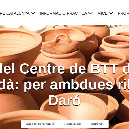
RE CATALUNYA
INFORMACIÓ PRÀCTICA
MICE
PROF
del Centre de BTT d
à: per ambdues ri
Daró
Gaudeix de la natura
Agafa la bici
Entrena't