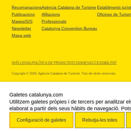
Recomanacions
Agència Catalana de Turisme
Establiments turíst
Publicacions
Afiliacions
Oficines de Turis
Mapes/GIS
Professionals
Newsletter
Catalunya Convention Bureau
Mapa web
AVÍS LEGAL
POLÍTICA DE PRIVACITAT
COOKIES
ACCESSIBILITAT
Copyright © 2026. Agència Catalana de Turisme. Tots els drets reservats.
Galetes catalunya.com
Utilitzem galetes pròpies i de tercers per analitzar e
ELS NOSTRES PARTNERS
elaborat a partir dels seus hàbits de navegació. Pot
Configuració de galetes
Rebutja-les totes