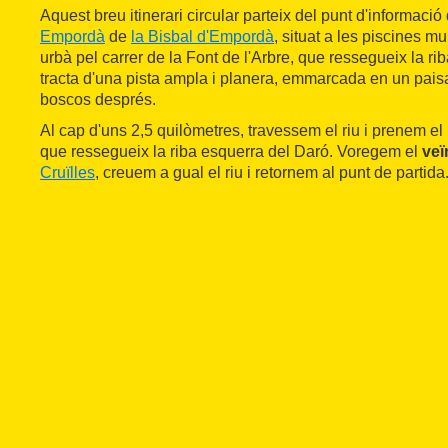
Aquest breu itinerari circular parteix del punt d'informació
Empordà
de
la Bisbal d'Empordà
, situat a les piscines mu
urbà pel carrer de la Font de l'Arbre, que ressegueix la ri
tracta d'una pista ampla i planera, emmarcada en un pais
boscos després.
Al cap d'uns 2,5 quilòmetres, travessem el riu i prenem el
que ressegueix la riba esquerra del Daró. Voregem el
veï
Cruïlles
, creuem a gual el riu i retornem al punt de partida