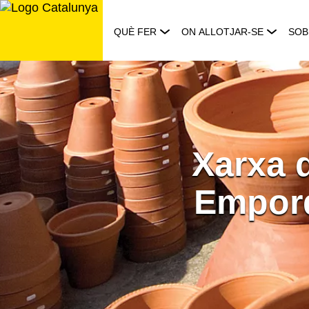
Saltar
al
QUÈ FER
ON ALLOTJAR-SE
SOB
contingut
Xarxa 
Empord