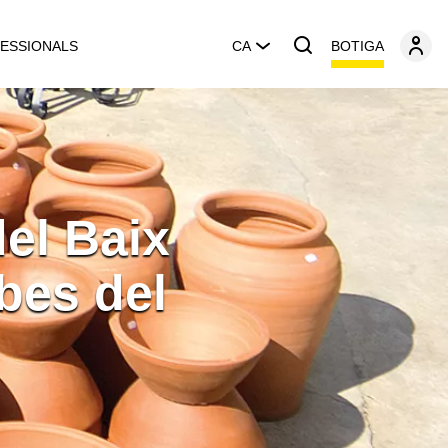
BOTIGA
ESSIONALS
CA
el Baix
bes del