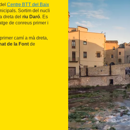
 del
Centre BTT del Baix
nicipals. Sortim del nucli
ba dreta del
riu Daró
. Es
atge de conreus primer i
 primer camí a mà dreta,
nat de la Font
de
.