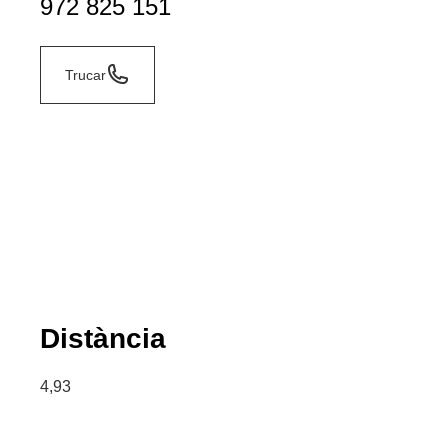
972 825 151
Trucar
Distància
4,93