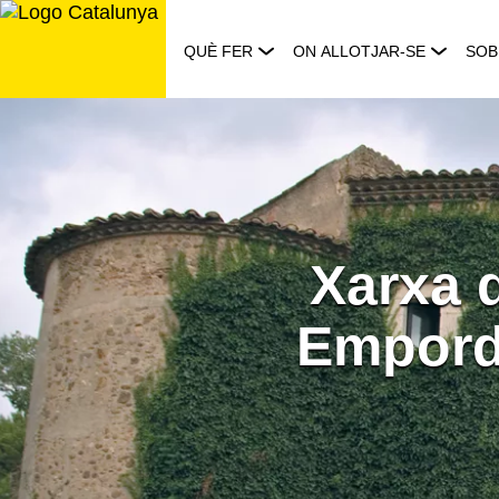
Saltar
al
QUÈ FER
ON ALLOTJAR-SE
SOB
contingut
Xarxa 
Empordà