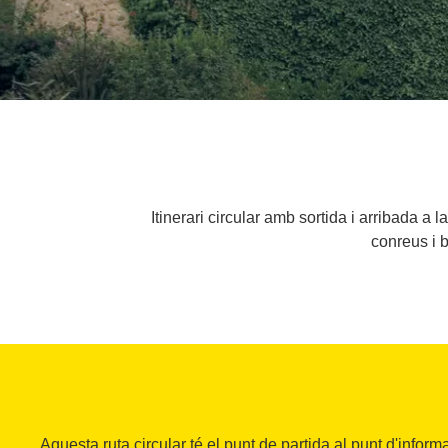
Itinerari circular amb sortida i arribada 
conreus i b
Aquesta ruta circular té el punt de partida al punt d'inform