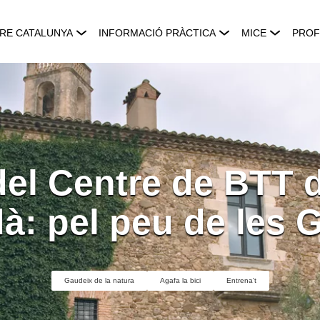
RE CATALUNYA
INFORMACIÓ PRÀCTICA
MICE
PROF
del Centre de BTT d
: pel peu de les 
Gaudeix de la natura
Agafa la bici
Entrena't