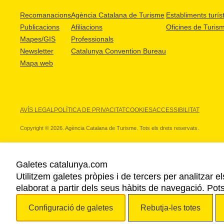
Recomanacions
Agència Catalana de Turisme
Establiments turíst
Publicacions
Afiliacions
Oficines de Turis
Mapes/GIS
Professionals
Newsletter
Catalunya Convention Bureau
Mapa web
AVÍS LEGAL
POLÍTICA DE PRIVACITAT
COOKIES
ACCESSIBILITAT
Copyright © 2026. Agència Catalana de Turisme. Tots els drets reservats.
Galetes catalunya.com
Utilitzem galetes pròpies i de tercers per analitzar e
ELS NOSTRES PARTNERS
elaborat a partir dels seus hàbits de navegació. Pot
Configuració de galetes
Rebutja-les totes