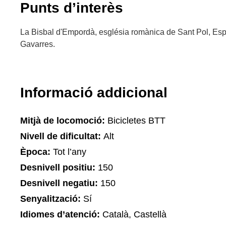
Punts d’interès
La Bisbal d'Empordà, església romànica de Sant Pol, Espa
Gavarres.
Informació addicional
Mitjà de locomoció:
Bicicletes BTT
Nivell de dificultat:
Alt
Època:
Tot l’any
Desnivell positiu:
150
Desnivell negatiu:
150
Senyalització:
Sí
Idiomes d’atenció:
Català, Castellà