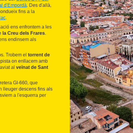
al d'Empordà
. Des d'allà,
ondueix fins a la
lac
.
uació ens enfrontem a les
de
la Creu dels Frares
.
 ens endinsem als
cos. Trobem el
torrent de
a pista on enllacem amb
aviat al
veïnat de Sant
rretera GI-660, que
n lleuger descens fins als
esviem a l'esquerra per