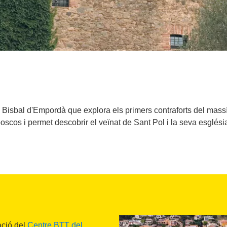
a la Bisbal d'Empordà que explora els primers contraforts del mas
oscos i permet descobrir el veïnat de Sant Pol i la seva esglés
ació del
Centre BTT del