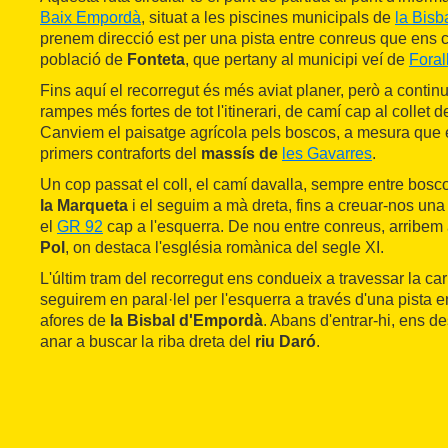
Baix Empordà
, situat a les piscines municipals de
la Bisb
prenem direcció est per una pista entre conreus que ens c
població de
Fonteta
, que pertany al municipi veí de
Foral
Fins aquí el recorregut és més aviat planer, però a contin
rampes més fortes de tot l'itinerari, de camí cap al collet 
Canviem el paisatge agrícola pels boscos, a mesura que
primers contraforts del
massís de
les Gavarres
.
Un cop passat el coll, el camí davalla, sempre entre bos
la Marqueta
i el seguim a mà dreta, fins a creuar-nos un
el
GR 92
cap a l'esquerra. De nou entre conreus, arribem 
Pol
, on destaca l'església romànica del segle XI.
L'últim tram del recorregut ens condueix a travessar la ca
seguirem en paral·lel per l'esquerra a través d'una pista e
afores de
la Bisbal d'Empordà
. Abans d'entrar-hi, ens d
anar a buscar la riba dreta del
riu Daró
.