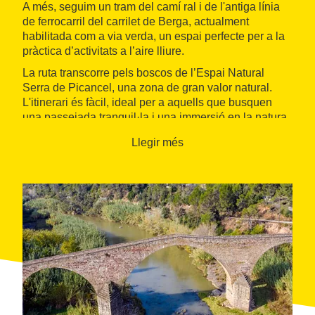
A més, seguim un tram del camí ral i de l'antiga línia
de ferrocarril del carrilet de Berga, actualment
habilitada com a via verda, un espai perfecte per a la
pràctica d’activitats a l’aire lliure.
La ruta transcorre pels boscos de l’Espai Natural
Serra de Picancel, una zona de gran valor natural.
L'itinerari és fàcil, ideal per a aquells que busquen
una passejada tranquil·la i una immersió en la natura.
Llegir més