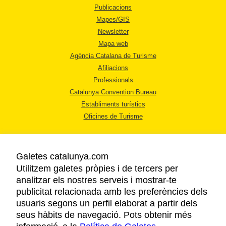
Publicacions
Mapes/GIS
Newsletter
Mapa web
Agència Catalana de Turisme
Afiliacions
Professionals
Catalunya Convention Bureau
Establiments turístics
Oficines de Turisme
Galetes catalunya.com
Utilitzem galetes pròpies i de tercers per
analitzar els nostres serveis i mostrar-te
AVÍS LEGAL
publicitat relacionada amb les preferències dels
POLÍTICA DE PRIVACITAT
usuaris segons un perfil elaborat a partir dels
COOKIES
seus hàbits de navegació. Pots obtenir més
ACCESSIBILITAT