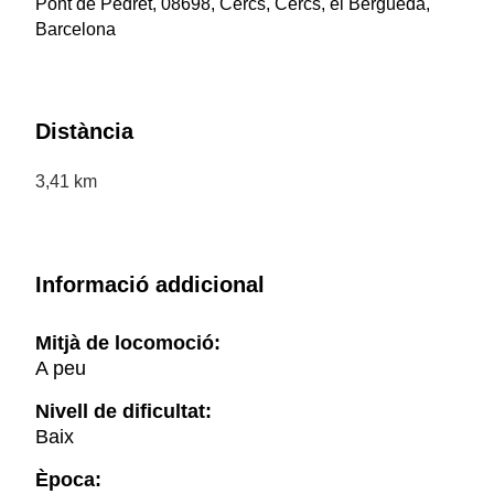
Pont de Pedret, 08698, Cercs, Cercs, el Berguedà,
Barcelona
Distància
3,41 km
Informació addicional
Mitjà de locomoció:
A peu
Nivell de dificultat:
Baix
Època: