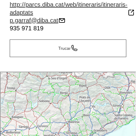
http://parcs.diba.cat/web/itineraris/itineraris-
adaptats
p.garraf@diba.cat
935 971 819
Trucar