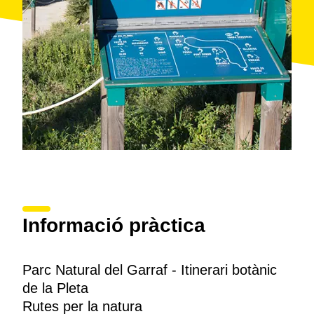
adaptats
per a persones amb discapacitats motrius. A
més, l'itinerari disposa de
plafons escrits en braille
perquè els invidents també el puguin seguir.
Comença a la Pleta, que és una
masia modernista
construïda per Francesc Berenguer i l'antic pavelló de
caça de la família Güell. Des de l'aparcament surt el
camí que va cap al bosc de pins i després cal
continuar cap al sud, fins a arribar a la carretera.
Amb altres
rutes
, que tenen diferents nivells de
dificultat, es poden arribar a conèixer amb detall els
racons del parc. La del
Fondo de Vallgrassa
permet
gaudir de molt bones vistes del massís i els entorns, i
la de les
Masies del Garraf
recorre les masies que hi
ha repartides pel territori.
Informació pràctica
Parc Natural del Garraf - Itinerari botànic
de la Pleta
Rutes per la natura