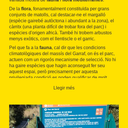
De la
flora
, fonamentalment constituïda per grans
conjunts de matolls, cal destacar-ne el margalló
(espècie gairebé autòctona i abundant a la zona), el
càrritx (una planta difícil de trobar fora del parc) i
espècies d'origen africà. També hi trobem arbustos
menys exòtics, com el llentiscle o el garric.
Pel que fa a la
fauna
, cal dir que les condicions
climatològiques del massís del Garraf, on és el parc,
actuen com un rigorós mecanisme de selecció. No hi
ha gaire espècies que hagin aconseguit fer seu
aquest espai, però precisament per aquesta
privilegiada condició es poden qualificar de molt
valuoses.
Llegir més
Un dels recorreguts és l'
itinerari botànic de la Pleta
,
que és circular i exclusiu per a vianants, i permet
conèixer
33 espècies
característiques del parc. En
dues zones hi ha bancs perquè els visitants puguin
seure a descansar. El recorregut té una extensió
d'aproximadament 1.300 metres, 650 dels quals estan