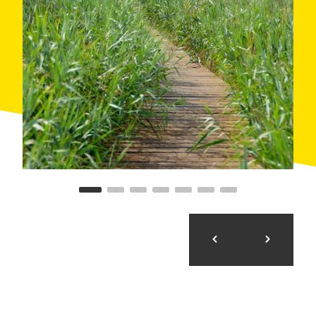
a l'esquerra, fins que tornem a trobar la platja. Aquesta
ruta disposa de diverses entrades que s'acosten a la
riba de la llacuna, a tocar de l'aigua. També té
tres
miradors
, equipats amb una
passarel·la de fusta
adaptada, des d'on es poden veure flamencs,
esplugabous o serretes, entre altres aus.
També hi ha altres rutes, com la que recorre la platja
de dunes, on també hi ha un mirador, o camins entre
els arrossars. Com que el
terreny del Delta és pla
, és
fàcil desplaçar-s'hi, i els camins de terra estan cuidats.