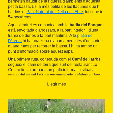
permeten gaudir de la riquesa d'ambients d'aquesta
petita bassa. És la més petita de les llacunes que hi
ha dins el
Parc Natural del Delta de l'Ebre
, tot i que té
54 hectàrees.
Aquest indret es comunica amb la
badia del Fangar
i
està envoltada d'arrossars, a la part interior, i d'una
franja de dunes a la part marítima. A la
platja de
l'Arenal
hi ha una zona d'aparcament des d'on surten
quatre rutes per recórrer la bassa, i hi ha també un
punt d'informació sobre aquest espai.
Una primera ruta, coneguda com el
Camí de l'arròs
,
segueix el camí de terra que surt del restaurant Lo
Goleró fins a arribar a un plafó informatiu situat al
costat del canal i d'una carretera mig asfaltada. Just
allà, cal seguir per aquesta carretera cap a l'esquerra,
Llegir més
i enllaçar amb una altra ruta:
Entre llacuna i
canyissos
. Aquesta ruta és la més llarga, perquè
rodeja completament la bassa. Per seguir-la, cal
agafar el camí que surt a mà esquerra des de la zona
del restaurant, seguir el camí que queda a la dreta i
anar vorejant en tot moment la bassa, que ens queda