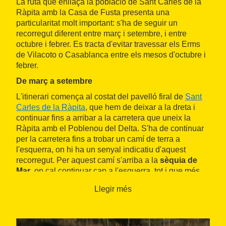
La ruta que enllaça la població de Sant Carles de la
Ràpita amb la Casa de Fusta presenta una
particularitat molt important: s'ha de seguir un
recorregut diferent entre març i setembre, i entre
octubre i febrer. Es tracta d'evitar travessar els Erms
de Vilacoto o Casablanca entre els mesos d'octubre i
febrer.
De març a setembre
L'itinerari comença al costat del pavelló firal de
Sant
Carles de la Ràpita
, que hem de deixar a la dreta i
continuar fins a arribar a la carretera que uneix la
Ràpita amb el Poblenou del Delta. S'ha de continuar
per la carretera fins a trobar un camí de terra a
l'esquerra, on hi ha un senyal indicatiu d'aquest
recorregut. Per aquest camí s'arriba a la
sèquia de
Mar
, on cal continuar cap a l'esquerra, tot i que més
endavant el mateix camí ens porta cap a la dreta.
Llegir més
Els arrossars són omnipresents en aquesta part del
trajecte, però més endavant, a l'esquerra, hi apareix
una filera d'aubes i xops, i al darrere hi tenim una gran