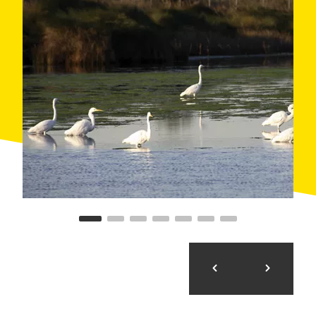
zona de canyissars. Això indica que s'ha arribat a la
zona dels
Erms de Vilacoto
, que són una àrea
privada del parc, habitats per les arpelles a l'hivern i
on a l'estiu es poden observar picampalls o
repicatalons. El camí continua, amb els erms a
l'esquerra i els arrossars a la dreta, fins que arriba al
desguàs de Maquineta
, on s'ha de girar
obligatòriament a l'esquerra.
Aquest camí de terra s'ha de seguir durant més d'un
quilòmetre per arribar a la
sèquia de l'Anglès
i a una
carretera que duu el mateix nom. S'han de travessar
totes dues i continuar pel camí de terra que hi ha just
davant, que ens porta cap a la
sèquia Gran
. S'ha de
travessar la sèquia pel
pont dels Tres Desaigües
,
amb baranes de ferro verd, i continuar cap a
l'esquerra. Al cap d'una estona s'ha de girar a la dreta,
cap a un camí que enllaça directament amb el carril
bici de la
llacuna de l'Encanyissada
, que porta a la
Casa de Fusta. De fet, aquí també s'enllaça amb
itineraris com el
de les llacunes
o el
d'Amposta a la
Casa de Fusta
.