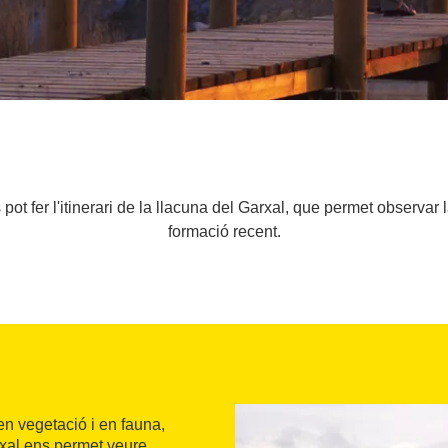
t fer l'itinerari de la llacuna del Garxal, que permet observar l
formació recent.
en vegetació i en fauna,
arxal ens permet veure