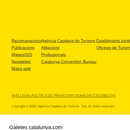
Recomanacions
Agència Catalana de Turisme
Establiments turíst
Publicacions
Afiliacions
Oficines de Turis
Mapes/GIS
Professionals
Newsletter
Catalunya Convention Bureau
Mapa web
AVÍS LEGAL
POLÍTICA DE PRIVACITAT
COOKIES
ACCESSIBILITAT
Copyright © 2026. Agència Catalana de Turisme. Tots els drets reservats.
Galetes catalunya.com