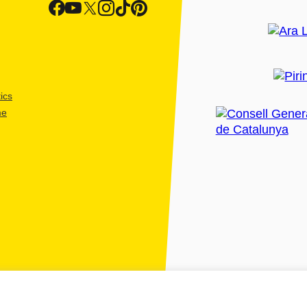
ics
me