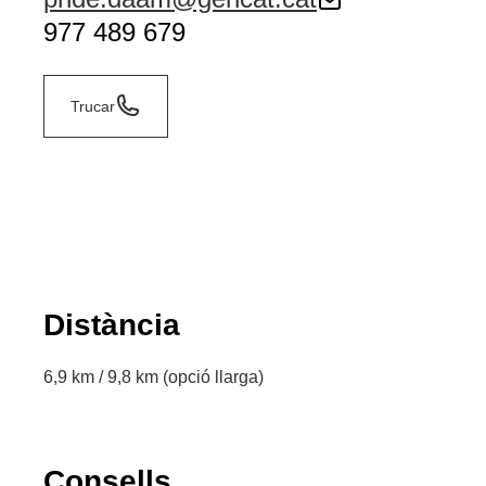
977 489 679
Trucar
Distància
6,9 km / 9,8 km (opció llarga)
Consells