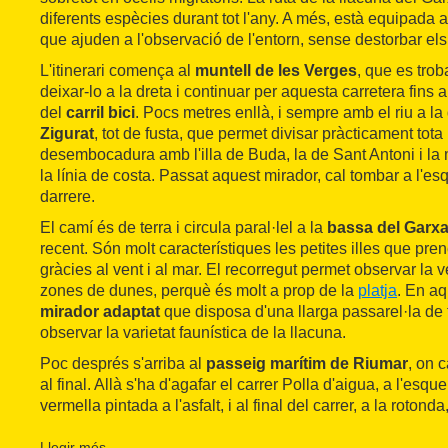
diferents espècies durant tot l'any. A més, està equipada
que ajuden a l'observació de l'entorn, sense destorbar els
L'itinerari comença al
muntell de les Verges
, que es troba
deixar-lo a la dreta i continuar per aquesta carretera fins a t
del
carril bici
. Pocs metres enllà, i sempre amb el riu a la 
Zigurat
, tot de fusta, que permet divisar pràcticament tota
desembocadura amb l'illa de Buda, la de Sant Antoni i la 
la línia de costa. Passat aquest mirador, cal tombar a l'esq
darrere.
El camí és de terra i circula paral·lel a la
bassa del Garxa
recent. Són molt característiques les petites illes que pr
gràcies al vent i al mar. El recorregut permet observar la 
zones de dunes, perquè és molt a prop de la
platja
. En aq
mirador adaptat
que disposa d'una llarga passarel·la de 
observar la varietat faunística de la llacuna.
Poc després s'arriba al
passeig marítim de Riumar
, on c
al final. Allà s'ha d'agafar el carrer Polla d'aigua, a l'esqu
vermella pintada a l'asfalt, i al final del carrer, a la rotond
pel camí de terra.
Llegir més