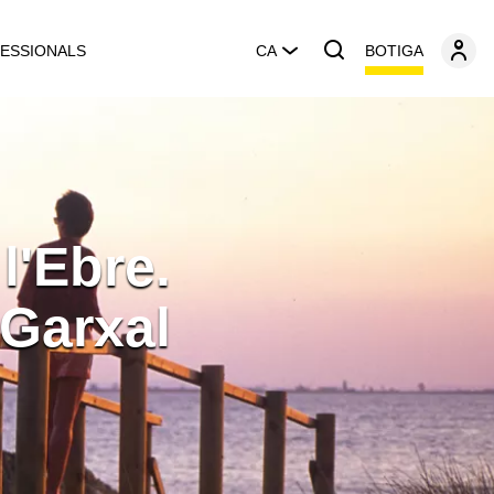
BOTIGA
ESSIONALS
CA
l'Ebre.
 Garxal