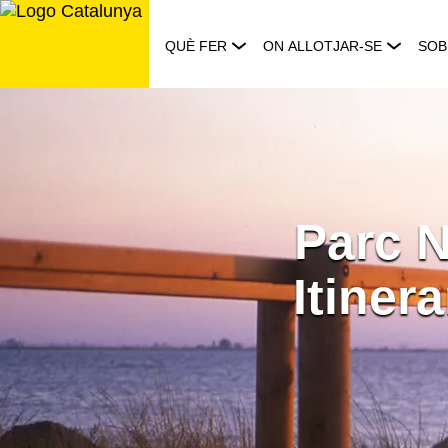
Saltar
al
QUÈ FER
ON ALLOTJAR-SE
SOB
contingut
Parc N
Itiner