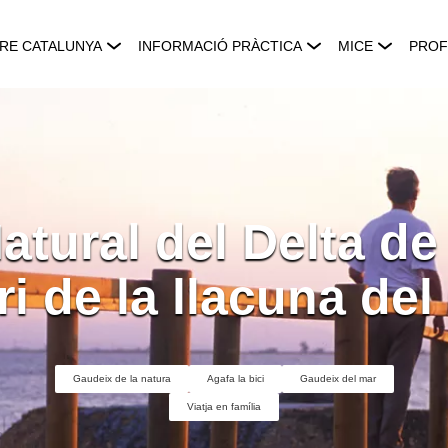
RE CATALUNYA
INFORMACIÓ PRÀCTICA
MICE
PROF
atural del Delta de 
ari de la llacuna del
Gaudeix de la natura
Agafa la bici
Gaudeix del mar
Viatja en família