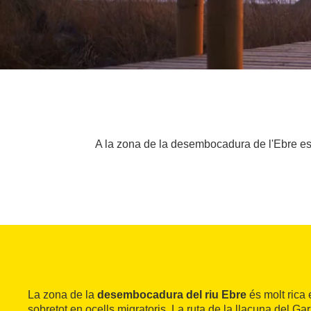
A la zona de la desembocadura de l'Ebre es po
La zona de la
desembocadura del riu Ebre
és molt rica 
sobretot en ocells migratoris. La ruta de la llacuna del G