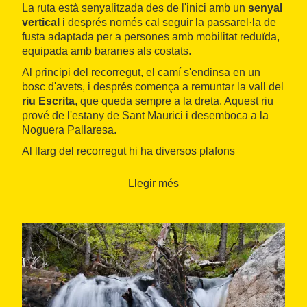
La ruta està senyalitzada des de l'inici amb un
senyal
vertical
i després només cal seguir la passarel·la de
fusta adaptada per a persones amb mobilitat reduïda,
equipada amb baranes als costats.
Al principi del recorregut, el camí s'endinsa en un
bosc d'avets, i després comença a remuntar la vall del
riu Escrita
, que queda sempre a la dreta. Aquest riu
prové de l'estany de Sant Maurici i desemboca a la
Noguera Pallaresa.
Al llarg del recorregut hi ha diversos plafons
explicatius, fins a arribar al final de la passarel·la. A
partir d'aquí, el camí continua per la
Ruta de l'Isard
.
Llegir més