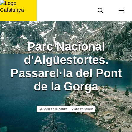
Saltar
al
contingut
Parc Nacional
d'Aigüestortes.
Passarel·la del Pont
de la Gorga
Gaudeix de la natura
Viatja en família