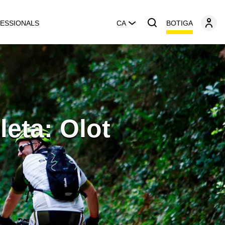
BOTIGA
ESSIONALS
CA
leta: Olot