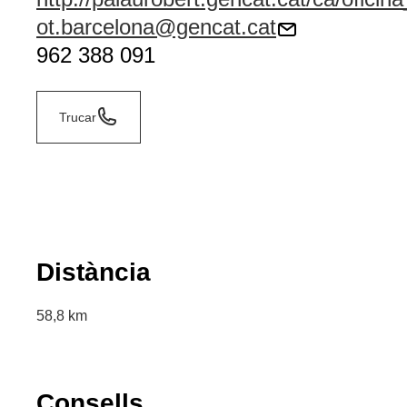
ot.barcelona@gencat.cat
962 388 091
Trucar
Distància
58,8 km
Consells