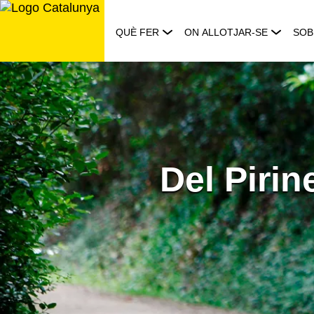
Saltar
al
QUÈ FER
ON ALLOTJAR-SE
SOB
contingut
Del Pirin