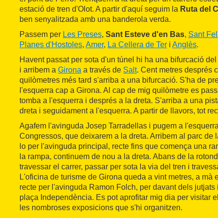
estació de tren d'Olot. A partir d'aquí seguim la
Ruta del C
ben senyalitzada amb una banderola verda.
Passem per
Les Preses
,
Sant Esteve d'en Bas
,
Sant Fel
Planes d'Hostoles
,
Amer
,
La Cellera de Ter
i
Anglès
.
Havent passat per sota d'un túnel hi ha una bifurcació del c
i arribem a
Girona
a través de
Salt
. Cent metres després c
quilòmetres més tard s'arriba a una bifurcació. S'ha de pre
l'esquerra cap a Girona. Al cap de mig quilòmetre es passa
tomba a l'esquerra i després a la dreta. S'arriba a una pist
dreta i seguidament a l'esquerra. A partir de llavors, tot rec
Agafem l'avinguda Josep Tarradellas i pugem a l'esquerra
Congressos, que deixarem a la dreta. Arribem al parc de 
lo per l'avinguda principal, recte fins que comença una ram
la rampa, continuem de nou a la dreta. Abans de la roton
travessar el carrer, passar per sota la via del tren i travess
L'oficina de turisme de Girona queda a vint metres, a mà 
recte per l'avinguda Ramon Folch, per davant dels jutjats i
plaça Independència. Es pot aprofitar mig dia per visitar el b
les nombroses exposicions que s'hi organitzen.