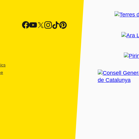
ics
me