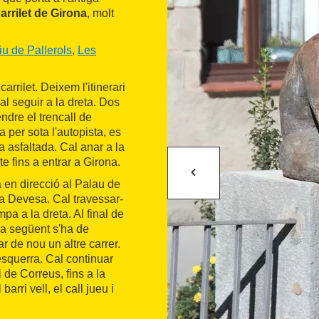
arrilet de Girona
, molt
iu de Pallerols
,
Les
arrilet. Deixem l'itinerari
al seguir a la dreta. Dos
ndre el trencall de
 per sota l'autopista, es
a asfaltada. Cal anar a la
te fins a entrar a Girona.
 en direcció al Palau de
la Devesa. Cal travessar-
pa a la dreta. Al final de
da següent s'ha de
ar de nou un altre carrer.
esquerra. Cal continuar
 de Correus, fins a la
arri vell, el call jueu i