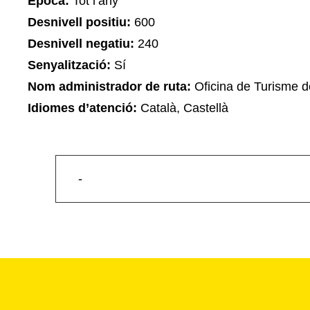
Època:
Tot l’any
Desnivell positiu:
600
Desnivell negatiu:
240
Senyalització:
Sí
Nom administrador de ruta:
Oficina de Turisme d
Idiomes d’atenció:
Català, Castellà
-