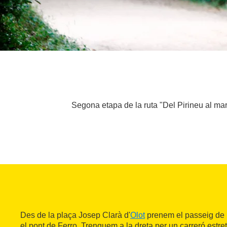
Segona etapa de la ruta "Del Pirineu al mar a
Des de la plaça Josep Clarà d'
Olot
prenem el passeig de 
el pont de Ferro. Trenquem a la dreta per un carreró estret