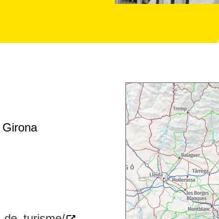
- Girona
a_de_turisme/