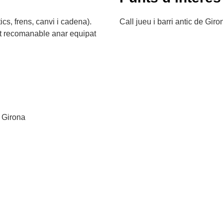
cs, frens, canvi i cadena).
Call jueu i barri antic de Giro
olt recomanable anar equipat
, Girona