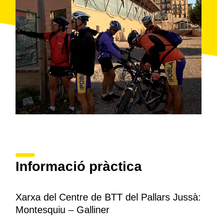
de la O, on podem refrescar-nos. Acabem la ruta
seguint en direcció a
Sant Martí de Canals
i prenent
novament la carretera que hem recorregut durant el
primer tram fins a la Pobla de Segur.
Informació pràctica
Xarxa del Centre de BTT del Pallars Jussà:
Montesquiu – Galliner