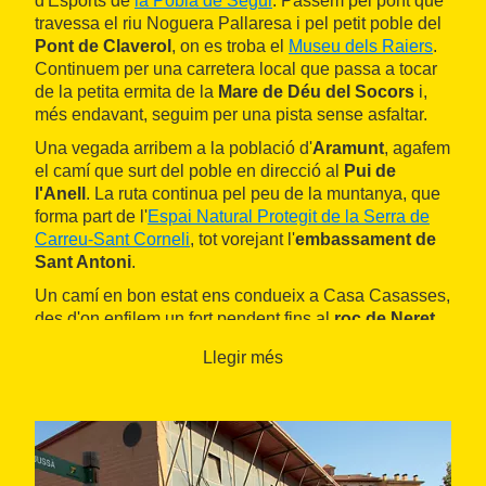
d'Esports de
la Pobla de Segur
. Passem pel pont que
travessa el riu Noguera Pallaresa i pel petit poble del
Pont de Claverol
, on es troba el
Museu dels Raiers
.
Continuem per una carretera local que passa a tocar
de la petita ermita de la
Mare de Déu del Socors
i,
més endavant, seguim per una pista sense asfaltar.
Una vegada arribem a la població d'
Aramunt
, agafem
el camí que surt del poble en direcció al
Pui de
l'Anell
. La ruta continua pel peu de la muntanya, que
forma part de l'
Espai Natural Protegit de la Serra de
Carreu-Sant Corneli
, tot vorejant l'
embassament de
Sant Antoni
.
Un camí en bon estat ens condueix a Casa Casasses,
des d'on enfilem un fort pendent fins al
roc de Neret
(907 metres), deixant a l'esquerra l'antic poble de
Llegir més
Galliner
. La vista és impressionant, amb la Conca de
Tremp, els pantans de Sant Antoni i Cellers i la
serra
del Montsec
al fons.
Iniciem el pronunciat descens de tornada a Aramunt
passant pel poble de
Montesquiu
i les fonts de Pujol i