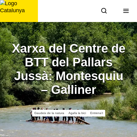
Saltar
al
contingut
Xarxa del Centre de
BTT del Pallars
Jussà: Montesquiu
– Galliner
Gaudeix de la natura
Agafa la bici
Entrena't