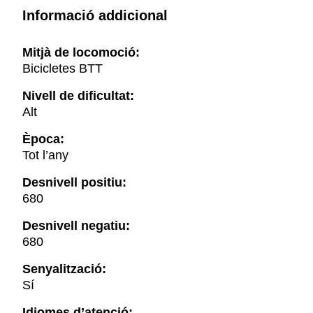
Informació addicional
Mitjà de locomoció:
Bicicletes BTT
Nivell de dificultat:
Alt
Època:
Tot l’any
Desnivell positiu:
680
Desnivell negatiu:
680
Senyalització:
Sí
Idiomes d’atenció: