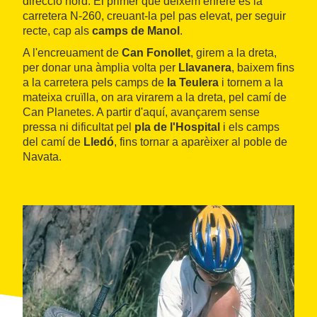
direcció nord. El primer que deixem enrere és la
carretera N-260, creuant-la pel pas elevat, per seguir
recte, cap als
camps de Manol
.
A l'encreuament de
Can Fonollet
, girem a la dreta,
per donar una àmplia volta per
Llavanera
, baixem fins
a la carretera pels camps de
la Teulera
i tornem a la
mateixa cruïlla, on ara virarem a la dreta, pel camí de
Can Planetes. A partir d'aquí, avançarem sense
pressa ni dificultat pel
pla de l'Hospital
i els camps
del camí de
Lledó
, fins tornar a aparèixer al poble de
Navata.