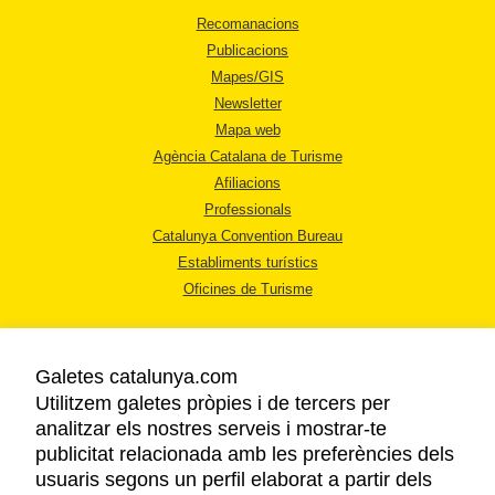
Recomanacions
Publicacions
Mapes/GIS
Newsletter
Mapa web
Agència Catalana de Turisme
Afiliacions
Professionals
Catalunya Convention Bureau
Establiments turístics
Oficines de Turisme
Galetes catalunya.com
Utilitzem galetes pròpies i de tercers per
analitzar els nostres serveis i mostrar-te
AVÍS LEGAL
publicitat relacionada amb les preferències dels
POLÍTICA DE PRIVACITAT
usuaris segons un perfil elaborat a partir dels