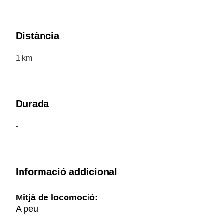
Distància
1 km
Durada
-
Informació addicional
Mitjà de locomoció:
A peu