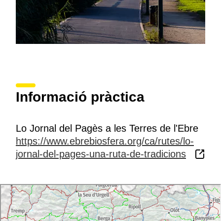
de l’arròs des del segle XIX fins a mitjans del segle
XX, una tasca que es basava en el treball manual, en
què centenars d’homes, dones i infants es reunien en
grans colles per tirar endavant el conreu en unes
condicions laborals i socials molt difícils.
Informació pràctica
Lo Jornal del Pagès a les Terres de l'Ebre
https://www.ebrebiosfera.org/ca/rutes/lo-
jornal-del-pages-una-ruta-de-tradicions