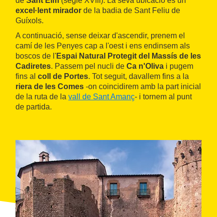
de
Sant Elm
(segle XVIII). La seva ubicació és un
excel·lent mirador
de la badia de Sant Feliu de
Guíxols.
A continuació, sense deixar d'ascendir, prenem el
camí de les Penyes cap a l'oest i ens endinsem als
boscos de l'
Espai Natural Protegit del Massís de les
Cadiretes
. Passem pel nucli de
Ca n'Oliva
i pugem
fins al
coll de Portes
. Tot seguit, davallem fins a la
riera de les Comes
-on coincidirem amb la part inicial
de la ruta de la
vall de Sant Amanç
- i tornem al punt
de partida.