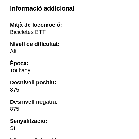
Informació addicional
Mitjà de locomoció:
Bicicletes BTT
Nivell de dificultat:
Alt
Època:
Tot l’any
Desnivell positiu:
875
Desnivell negatiu:
875
Senyalització:
Sí