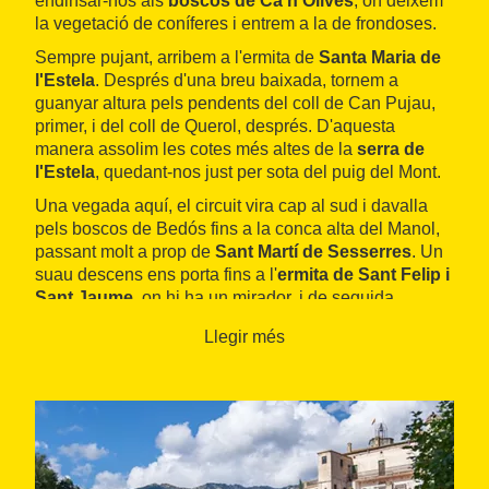
endinsar-nos als
boscos de Ca n'Olives
, on deixem
la vegetació de coníferes i entrem a la de frondoses.
Sempre pujant, arribem a l'ermita de
Santa Maria de
l'Estela
. Després d'una breu baixada, tornem a
guanyar altura pels pendents del coll de Can Pujau,
primer, i del coll de Querol, després. D'aquesta
manera assolim les cotes més altes de la
serra de
l'Estela
, quedant-nos just per sota del puig del Mont.
Una vegada aquí, el circuit vira cap al sud i davalla
pels boscos de Bedós fins a la conca alta del Manol,
passant molt a prop de
Sant Martí de Sesserres
. Un
suau descens ens porta fins a l'
ermita de Sant Felip i
Sant Jaume
, on hi ha un mirador, i de seguida
arribarem a Lladó.
Llegir més