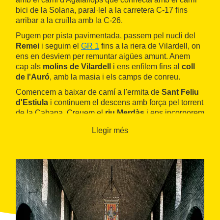
bici de la Solana, paral·lel a la carretera C-17 fins
arribar a la cruïlla amb la C-26.
Pugem per pista pavimentada, passem pel nucli del
Remei
i seguim el
GR 1
fins a la riera de Vilardell, on
ens en desviem per remuntar aigües amunt. Anem
cap als
molins de Vilardell
i ens enfilem fins al
coll
de l'Auró
, amb la masia i els camps de conreu.
Comencem a baixar de camí a l'ermita de
Sant Feliu
d'Estiula
i continuem el descens amb força pel torrent
de la Cabana. Creuem el
riu Merdàs
i ens incorporem
al camí ral i ramader de
Campdevànol
, que ens porta
Llegir més
fins als afores d'aquesta població. Al barri de la Creu
tornem a creuar el Merdàs, pugem fins a
Estiulella
i el
coll del Vilar, per baixar a continuació per la font del
Tòtil i la vall del
Freser
. Seguint-lo arribem a Ripoll i
al punt de partida.