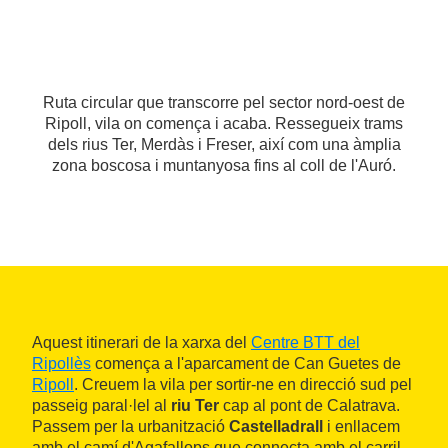
Ruta circular que transcorre pel sector nord-oest de
Ripoll, vila on comença i acaba. Ressegueix trams
dels rius Ter, Merdàs i Freser, així com una àmplia
zona boscosa i muntanyosa fins al coll de l'Auró.
Aquest itinerari de la xarxa del
Centre BTT del
Ripollès
comença a l'aparcament de Can Guetes de
Ripoll
. Creuem la vila per sortir-ne en direcció sud pel
passeig paral·lel al
riu Ter
cap al pont de Calatrava.
Passem per la urbanització
Castelladrall
i enllacem
amb el camí d'Agafallops que connecta amb el carril