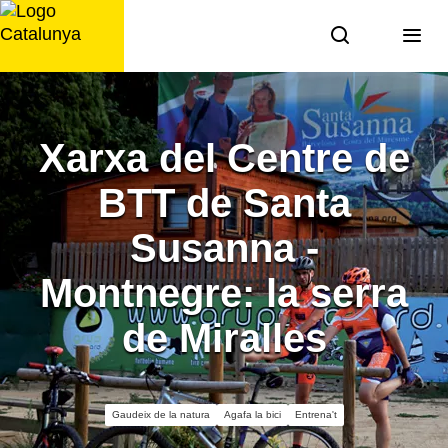
Saltar
al
contingut
Xarxa del Centre de
BTT de Santa
Susanna -
Montnegre: la serra
de Miralles
Gaudeix de la natura
Agafa la bici
Entrena't