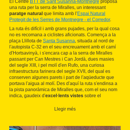
El Centre
BTT de Sant Susanna-Montnegre
proposa
una ruta per la serra de Miralles, un interessant
paratge natural
que limita amb l'
Espai Natural
Protegit de les Serres de Montnegre - el Corredor
.
La ruta és difícil i amb grans pujades, per la qual cosa
no es recomana a ciclistes aficionats. Comença a la
plaça Llillota de
Santa Susanna
, situada al nord de
l'autopista C-32 en el seu encreuament amb el camí
d'Hortsavinyà, i s'encara cap a la serra de Miralles
passant per Can Mestres i Can Jordà, dues masies
del segle XIII, i pel molí d'en Rufo, una curiosa
infraestructura farinera del segle XVII, del qual es
conserven algunes parets i part de l'aqüeducte que
portava l'aigua al molí. Des d'aquí la ruta s'endinsa a
la pista panoràmica de Miralles que, com el seu nom
indica, gaudeix d'
excel·lents vistes
sobre el
Maresme
, per baixar per la serra de Can Curt fins a la
plaça Llillota.
Llegir més