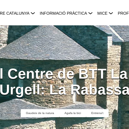
RE CATALUNYA
INFORMACIÓ PRÀCTICA
MICE
PROF
l Centre de BTT La 
Urgell: La Rabass
Gaudeix de la natura
Agafa la bici
Entrena't