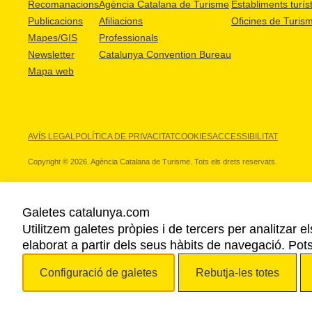
Recomanacions
Agència Catalana de Turisme
Establiments turíst
Publicacions
Afiliacions
Oficines de Turis
Mapes/GIS
Professionals
Newsletter
Catalunya Convention Bureau
Mapa web
AVÍS LEGAL
POLÍTICA DE PRIVACITAT
COOKIES
ACCESSIBILITAT
Copyright © 2026. Agència Catalana de Turisme. Tots els drets reservats.
Galetes catalunya.com
Utilitzem galetes pròpies i de tercers per analitzar e
ELS NOSTRES PARTNERS
elaborat a partir dels seus hàbits de navegació. Pot
Configuració de galetes
Rebutja-les totes