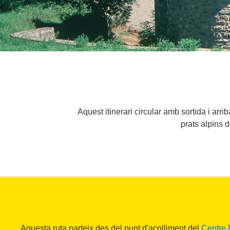
Aquest itinerari circular amb sortida i arr
prats alpins 
Aquesta ruta parteix des del punt d'acolliment del
Centre B