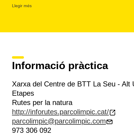
coll de Jou i el roc del Forat del Gat abans d'escometre e
Llegir més
fort pendent cap a
Calbinyà
-on recuperem l'asfalt- i la Se
Informació pràctica
Xarxa del Centre de BTT La Seu - Alt 
Etapes
Rutes per la natura
http://inforutes.parcolimpic.cat/
parcolimpic@parcolimpic.com
973 306 092