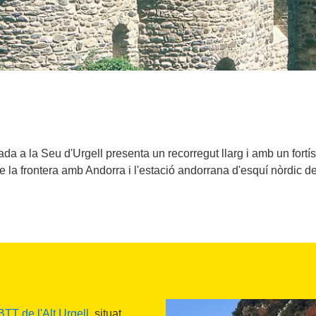
ibada a la Seu d'Urgell presenta un recorregut llarg i amb un fortí
de la frontera amb Andorra i l'estació andorrana d'esquí nòrdic 
TT de l'Alt Urgell
, situat