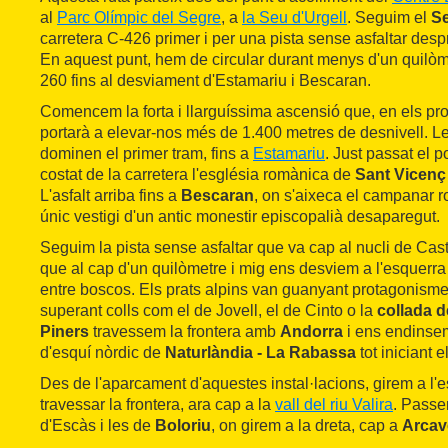
al
Parc Olímpic del Segre
, a
la Seu d'Urgell
. Seguim el
S
carretera C-426 primer i per una pista sense asfaltar despr
En aquest punt, hem de circular durant menys d'un quilòme
260 fins al desviament d'Estamariu i Bescaran.
Comencem la forta i llarguíssima ascensió que, en els pr
portarà a elevar-nos més de 1.400 metres de desnivell. Le
dominen el primer tram, fins a
Estamariu
. Just passat el 
costat de la carretera l'església romànica de
Sant Vicenç
L'asfalt arriba fins a
Bescaran
, on s'aixeca el campanar 
únic vestigi d'un antic monestir episcopalià desaparegut.
Seguim la pista sense asfaltar que va cap al nucli de Cast
que al cap d'un quilòmetre i mig ens desviem a l'esquerra
entre boscos. Els prats alpins van guanyant protagonis
superant colls com el de Jovell, el de Cinto o la
collada d
Piners
travessem la frontera amb
Andorra
i ens endinsem
d'esquí nòrdic de
Naturlàndia - La Rabassa
tot iniciant 
Des de l'aparcament d'aquestes instal·lacions, girem a l'e
travessar la frontera, ara cap a la
vall del riu Valira
. Passe
d'Escàs i les de
Boloriu
, on girem a la dreta, cap a
Arcav
prenem un camí baixador cap a l'esquerra. Sempre entre