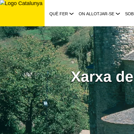
Saltar
al
QUÈ FER
ON ALLOTJAR-SE
SOB
contingut
Xarxa de