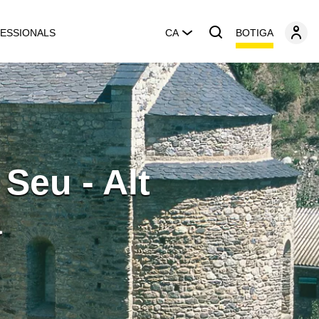
BOTIGA
ESSIONALS
CA
Seu - Alt
a