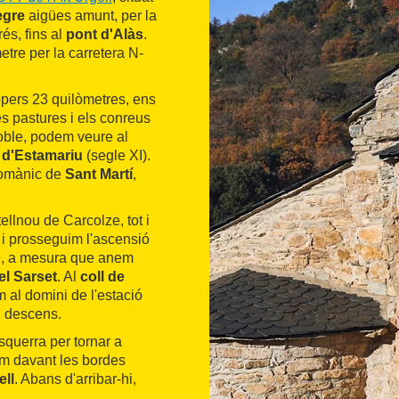
egre
aigües amunt, per la
és, fins al
pont d'Alàs
.
tre per la carretera N-
opers 23 quilòmetres, ens
s pastures i els conreus
poble, podem veure al
 d'Estamariu
(segle XI).
romànic de
Sant Martí
,
ellnou de Carcolze, tot i
 i prosseguim l'ascensió
me, a mesura que anem
el Sarset
. Al
coll de
 al domini de l'estació
el descens.
squerra per tornar a
m davant les bordes
ell
. Abans d'arribar-hi,
 boscos, remuntarem el