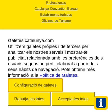
Professionals
Catalunya Convention Bureau
Establiments turístics
Oficines de Turisme
Galetes catalunya.com
Utilitzem galetes pròpies i de tercers per
analitzar els nostres serveis i mostrar-te
AVÍS LEGAL
publicitat relacionada amb les preferències dels
POLÍTICA DE PRIVACITAT
usuaris segons un perfil elaborat a partir dels
COOKIES
seus hàbits de navegació. Pots obtenir més
informació a la
Política de Galetes
ACCESSIBILITAT
.
Configuració de galetes
Copyright © 2026. Agència Catalana de Turisme. Tots els drets reservats.
Rebutja-les totes
Accepta-les totes