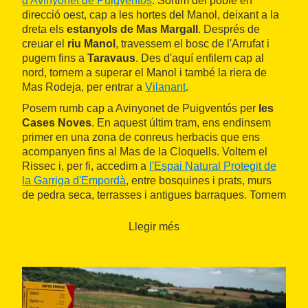
d'Avinyonet de Puigventós
. Sortim del poble en
direcció oest, cap a les hortes del Manol, deixant a la
dreta els
estanyols de Mas Margall
. Després de
creuar el
riu Manol
, travessem el bosc de l'Arrufat i
pugem fins a
Taravaus
. Des d'aquí enfilem cap al
nord, tornem a superar el Manol i també la riera de
Mas Rodeja, per entrar a
Vilanant
.
Posem rumb cap a Avinyonet de Puigventós per
les
Cases Noves
. En aquest últim tram, ens endinsem
primer en una zona de conreus herbacis que ens
acompanyen fins al Mas de la Cloquells. Voltem el
Rissec i, per fi, accedim a
l'Espai Natural Protegit de
la Garriga d'Empordà
, entre bosquines i prats, murs
de pedra seca, terrasses i antigues barraques. Tornem
al punt d'inici pels camps d'en Comelles, que queden
a l'est d'Avinyonet.
Llegir més