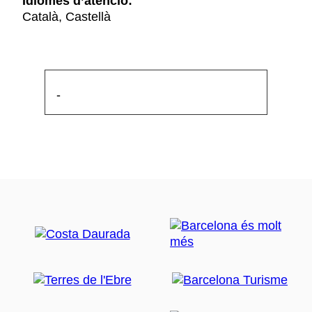
Idiomes d’atenció:
Català, Castellà
-