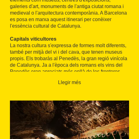
galeries d'art, monuments de l'antiga ciutat romana i
medieval o l'arquitectura contemporània. A Barcelona
es posa en marxa aquest itinerari per conèixer
l'essència cultural de Catalunya.
Capitals viticultores
La nostra cultura s'expressa de formes molt diferents,
també per mitjà del vi i del cava, que tenen museus
propis. Els trobaràs al Penedès, la gran regió vinícola
de Catalunya. Ja a l'època dels romans els vins del
Penedès eren apreciats més enllà de les fronteres
catalanes. Molts segles més tard, des que el 1872
Llegir més
se'n van fer les primeres ampolles, el cava també va
començar a omplir les copes d'arreu del món. Aquesta
reputació s'ha mantingut fins als nostres dies i té en
Vilafranca del Penedès i Sant Sadurní d'Anoia
l'origen de tot: són les capitals del vi i del cava,
respectivament. Estan situades ben a prop l'una de
l'altra, així que tu decidiràs per on vols treure el tap de
l'etapa de la ruta següent.