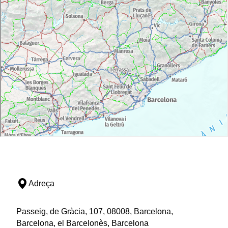
Picasso va ser en dues ocasions a Horta de Sant
Joan. Si aquesta és la teva primera vegada, pren
nota. L'artista es va refugiar en aquest racó de
Catalunya buscant la inspiració en un entorn governat
per la natura salvatge del Parc Natural dels Ports, un
massís calcari, de relleu escarpat i abrupte. El llegat
de Picasso al poble es troba principalment al Centre
Picasso, un petit museu que se centra en
l'experiència del pintor al poble, i que exposa diverses
reproduccions de les obres de l'artista inspirades en
el municipi.
La capital de les Terres de l'Ebre
Des d'Horta de Sant Joan trobaràs, a quaranta minuts,
Tortosa, capital històrica de les Terres de l'Ebre, que
conserva un interessant patrimoni històric com el
castell àrab de la Suda, el barri jueu o la catedral de
Adreça
Santa Maria. L'edifici religiós, d'estil gòtic, es va
començar a bastir el 1347 sobre les restes d'un
temple romà, una mesquita i una església romànica
Passeig, de Gràcia, 107, 08008, Barcelona,
del segle XII. L'interior consta de tres naus gòtiques
Barcelona, el Barcelonès, Barcelona