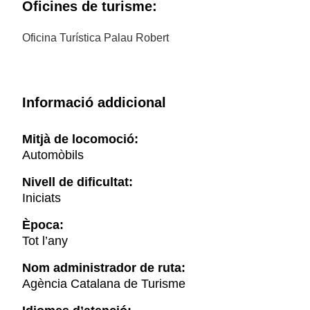
Oficines de turisme:
aquàtic més gran de Catalunya, on campen a pler
infinitat d'espècies d'aus, peixos, rèptils... És
Oficina Turística Palau Robert
especialment bonic contemplar un grup de flamencs
que alcen el vol mentre el sol es comença a pondre i
tenyeix l'escena d'una llum rosada molt particular de
la zona.
Informació addicional
Mitjà de locomoció:
Automòbils
Nivell de dificultat:
Iniciats
Època:
Tot l’any
Nom administrador de ruta:
Agència Catalana de Turisme