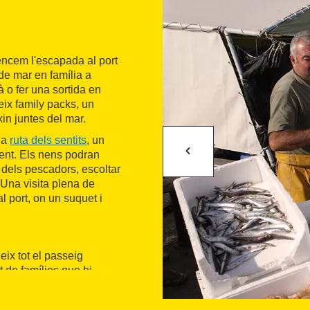
encem l'escapada al port
de mar en família a
 o fer una sortida en
eix family packs, un
in juntes del mar.
 la
ruta dels sentits
, un
rent. Els nens podran
s dels pescadors, escoltar
 Una visita plena de
l port, on un suquet i
eix tot el passeig
t de famílies que hi
turar-vos a visitar la
re de guaita del segle