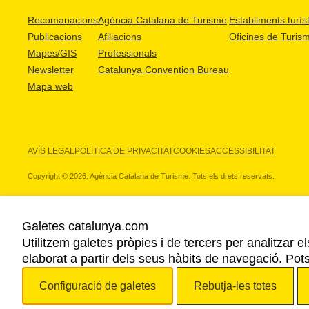
Recomanacions
Agència Catalana de Turisme
Establiments turíst
Publicacions
Afiliacions
Oficines de Turis
Mapes/GIS
Professionals
Newsletter
Catalunya Convention Bureau
Mapa web
AVÍS LEGAL
POLÍTICA DE PRIVACITAT
COOKIES
ACCESSIBILITAT
Copyright © 2026. Agència Catalana de Turisme. Tots els drets reservats.
Galetes catalunya.com
Utilitzem galetes pròpies i de tercers per analitzar e
ELS NOSTRES PARTNERS
elaborat a partir dels seus hàbits de navegació. Pot
Configuració de galetes
Rebutja-les totes