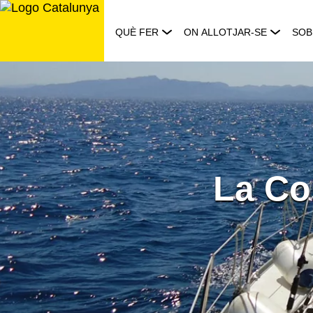
Saltar
al
QUÈ FER
ON ALLOTJAR-SE
SOB
contingut
La Co