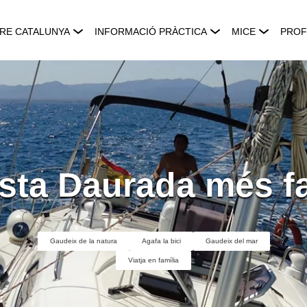
RE CATALUNYA
INFORMACIÓ PRÀCTICA
MICE
PROF
sta Daurada més fa
Gaudeix de la natura
Agafa la bici
Gaudeix del mar
Viatja en família