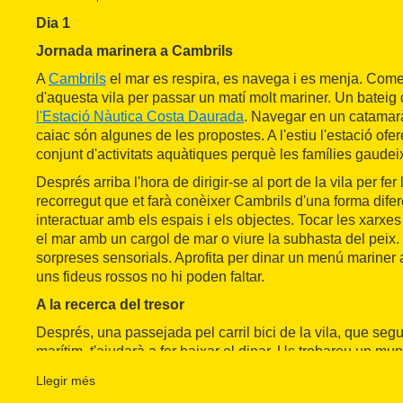
Dia 1
Jornada marinera a Cambrils
A
Cambrils
el mar es respira, es navega i es menja. Com
d'aquesta vila per passar un matí molt mariner. Un bateig 
l'Estació Nàutica Costa Daurada
. Navegar en un catamarà
caiac són algunes de les propostes. A l'estiu l'estació ofer
conjunt d'activitats aquàtiques perquè les famílies gaudeix
Després arriba l'hora de dirigir-se al port de la vila per fer
recorregut que et farà conèixer Cambrils d'una forma dife
interactuar amb els espais i els objectes. Tocar les xarxe
el mar amb un cargol de mar o viure la subhasta del peix.
sorpreses sensorials. Aprofita per dinar un menú mariner a
uns fideus rossos no hi poden faltar.
A la recerca del tresor
Després, una passejada pel carril bici de la vila, que segu
marítim, t'ajudarà a fer baixar el dinar. Us trobareu un mun
circulen al costat del mar. A més, durant el trajecte podeu a
Llegir més
Torre del Port, coneguda com la Torre dels Moros, una tor